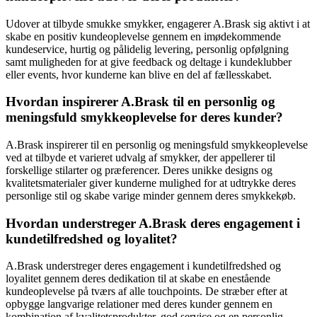
Udover at tilbyde smukke smykker, engagerer A.Brask sig aktivt i at
skabe en positiv kundeoplevelse gennem en imødekommende
kundeservice, hurtig og pålidelig levering, personlig opfølgning
samt muligheden for at give feedback og deltage i kundeklubber
eller events, hvor kunderne kan blive en del af fællesskabet.
Hvordan inspirerer A.Brask til en personlig og
meningsfuld smykkeoplevelse for deres kunder?
A.Brask inspirerer til en personlig og meningsfuld smykkeoplevelse
ved at tilbyde et varieret udvalg af smykker, der appellerer til
forskellige stilarter og præferencer. Deres unikke designs og
kvalitetsmaterialer giver kunderne mulighed for at udtrykke deres
personlige stil og skabe varige minder gennem deres smykkekøb.
Hvordan understreger A.Brask deres engagement i
kundetilfredshed og loyalitet?
A.Brask understreger deres engagement i kundetilfredshed og
loyalitet gennem deres dedikation til at skabe en enestående
kundeoplevelse på tværs af alle touchpoints. De stræber efter at
opbygge langvarige relationer med deres kunder gennem en
kombination af kvalitetsprodukter, god service og en personlig