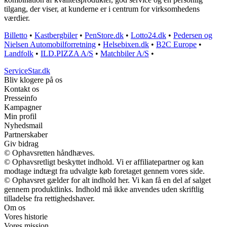
tilgang, der viser, at kunderne er i centrum for virksomhedens
værdier.
Billetto
•
Kastbergbiler
•
PenStore.dk
•
Lotto24.dk
•
Pedersen og
Nielsen Automobilforretning
•
Helsebixen.dk
•
B2C Europe
•
Landfolk
•
ILD.PIZZA A/S
•
Matchbiler A/S
•
ServiceStar.dk
Bliv klogere på os
Kontakt os
Presseinfo
Kampagner
Min profil
Nyhedsmail
Partnerskaber
Giv bidrag
© Ophavsretten håndhæves.
© Ophavsretligt beskyttet indhold. Vi er affiliatepartner og kan
modtage indtægt fra udvalgte køb foretaget gennem vores side.
© Ophavsret gælder for alt indhold her. Vi kan få en del af salget
gennem produktlinks. Indhold må ikke anvendes uden skriftlig
tilladelse fra rettighedshaver.
Om os
Vores historie
Vores mission