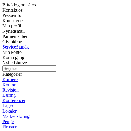
Bliv klogere på os
Kontakt os
Presseinfo
Kampagner
Min profil
Nyhedsmail
Partnerskaber
Giv bidrag
ServiceStar.dk
Min konto
Kom i gang
Nyhedsbreve
Kategorier
Karriere
Kontor
Revision
Læring
Konferencer
Lager
Lokaler
Markedsføring
Penge
Firmaer