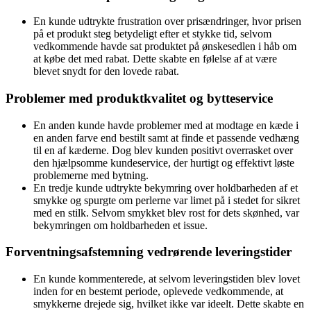
En kunde udtrykte frustration over prisændringer, hvor prisen
på et produkt steg betydeligt efter et stykke tid, selvom
vedkommende havde sat produktet på ønskesedlen i håb om
at købe det med rabat. Dette skabte en følelse af at være
blevet snydt for den lovede rabat.
Problemer med produktkvalitet og bytteservice
En anden kunde havde problemer med at modtage en kæde i
en anden farve end bestilt samt at finde et passende vedhæng
til en af kæderne. Dog blev kunden positivt overrasket over
den hjælpsomme kundeservice, der hurtigt og effektivt løste
problemerne med bytning.
En tredje kunde udtrykte bekymring over holdbarheden af et
smykke og spurgte om perlerne var limet på i stedet for sikret
med en stilk. Selvom smykket blev rost for dets skønhed, var
bekymringen om holdbarheden et issue.
Forventningsafstemning vedrørende leveringstider
En kunde kommenterede, at selvom leveringstiden blev lovet
inden for en bestemt periode, oplevede vedkommende, at
smykkerne drejede sig, hvilket ikke var ideelt. Dette skabte en