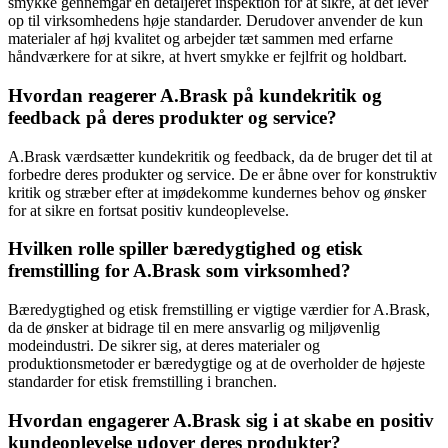
smykke gennemgår en detaljeret inspektion for at sikre, at det lever
op til virksomhedens høje standarder. Derudover anvender de kun
materialer af høj kvalitet og arbejder tæt sammen med erfarne
håndværkere for at sikre, at hvert smykke er fejlfrit og holdbart.
Hvordan reagerer A.Brask på kundekritik og
feedback på deres produkter og service?
A.Brask værdsætter kundekritik og feedback, da de bruger det til at
forbedre deres produkter og service. De er åbne over for konstruktiv
kritik og stræber efter at imødekomme kundernes behov og ønsker
for at sikre en fortsat positiv kundeoplevelse.
Hvilken rolle spiller bæredygtighed og etisk
fremstilling for A.Brask som virksomhed?
Bæredygtighed og etisk fremstilling er vigtige værdier for A.Brask,
da de ønsker at bidrage til en mere ansvarlig og miljøvenlig
modeindustri. De sikrer sig, at deres materialer og
produktionsmetoder er bæredygtige og at de overholder de højeste
standarder for etisk fremstilling i branchen.
Hvordan engagerer A.Brask sig i at skabe en positiv
kundeoplevelse udover deres produkter?