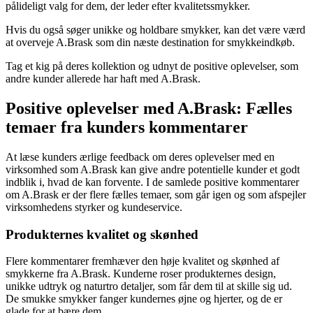
pålideligt valg for dem, der leder efter kvalitetssmykker.
Hvis du også søger unikke og holdbare smykker, kan det være værd
at overveje A.Brask som din næste destination for smykkeindkøb.
Tag et kig på deres kollektion og udnyt de positive oplevelser, som
andre kunder allerede har haft med A.Brask.
Positive oplevelser med A.Brask: Fælles
temaer fra kunders kommentarer
At læse kunders ærlige feedback om deres oplevelser med en
virksomhed som A.Brask kan give andre potentielle kunder et godt
indblik i, hvad de kan forvente. I de samlede positive kommentarer
om A.Brask er der flere fælles temaer, som går igen og som afspejler
virksomhedens styrker og kundeservice.
Produkternes kvalitet og skønhed
Flere kommentarer fremhæver den høje kvalitet og skønhed af
smykkerne fra A.Brask. Kunderne roser produkternes design,
unikke udtryk og naturtro detaljer, som får dem til at skille sig ud.
De smukke smykker fanger kundernes øjne og hjerter, og de er
glade for at bære dem.