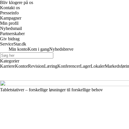
Bliv klogere på os
Kontakt os
Presseinfo
Kampagner
Min profil
Nyhedsmail
Partnerskaber
Giv bidrag
ServiceStar.dk
Min konto
Kom i gang
Nyhedsbreve
Kategorier
Karriere
Kontor
Revision
Læring
Konferencer
Lager
Lokaler
Markedsføri
Tabletstativer – forskellige løsninger til forskellige behov