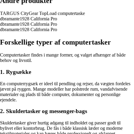
Andre produkter
TARGUS CityGear TopLoad computertaske
dbramante1928 California Pro
dbramante1928 California Pro
dbramante1928 California Pro
Forskellige typer af computertasker
Computertasker findes i mange former, og valget afhænger af både
behov og livsstil.
1. Rygsække
En computerrygsæk er ideel til pendling og rejser, da vægten fordeles
jævnt på ryggen. Mange modeller har polstrede rum, vandafvisende
materialer og plads til både computer, dokumenter og personlige
ejendele.
2. Skuldertasker og messenger-bags
Skuldertasker giver hurtig adgang til indholdet og passer godt til
bylivet eller kontorbrug. De fås i både klassisk læder og moderne
tekstilmaterialer og kan bæres både professionelt og afslappet.