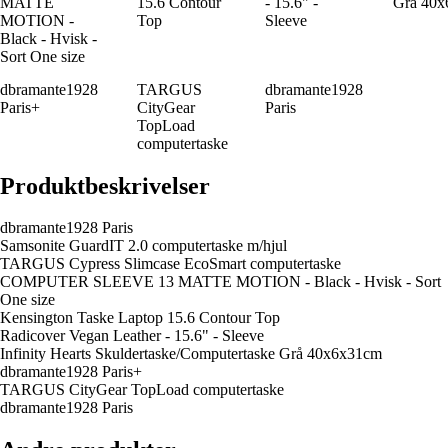
MATTE
15.6 Contour
- 15.6" -
Grå 40
MOTION -
Top
Sleeve
Black - Hvisk -
Sort One size
dbramante1928
TARGUS
dbramante1928
Paris+
CityGear
Paris
TopLoad
computertaske
Produktbeskrivelser
dbramante1928 Paris
Samsonite GuardIT 2.0 computertaske m/hjul
TARGUS Cypress Slimcase EcoSmart computertaske
COMPUTER SLEEVE 13 MATTE MOTION - Black - Hvisk - Sort
One size
Kensington Taske Laptop 15.6 Contour Top
Radicover Vegan Leather - 15.6" - Sleeve
Infinity Hearts Skuldertaske/Computertaske Grå 40x6x31cm
dbramante1928 Paris+
TARGUS CityGear TopLoad computertaske
dbramante1928 Paris