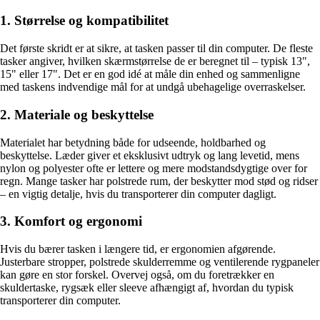
1. Størrelse og kompatibilitet
Det første skridt er at sikre, at tasken passer til din computer. De fleste
tasker angiver, hvilken skærmstørrelse de er beregnet til – typisk 13",
15" eller 17". Det er en god idé at måle din enhed og sammenligne
med taskens indvendige mål for at undgå ubehagelige overraskelser.
2. Materiale og beskyttelse
Materialet har betydning både for udseende, holdbarhed og
beskyttelse. Læder giver et eksklusivt udtryk og lang levetid, mens
nylon og polyester ofte er lettere og mere modstandsdygtige over for
regn. Mange tasker har polstrede rum, der beskytter mod stød og ridser
– en vigtig detalje, hvis du transporterer din computer dagligt.
3. Komfort og ergonomi
Hvis du bærer tasken i længere tid, er ergonomien afgørende.
Justerbare stropper, polstrede skulderremme og ventilerende rygpaneler
kan gøre en stor forskel. Overvej også, om du foretrækker en
skuldertaske, rygsæk eller sleeve afhængigt af, hvordan du typisk
transporterer din computer.