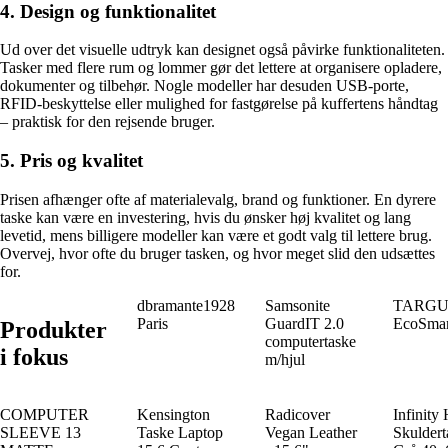
4. Design og funktionalitet
Ud over det visuelle udtryk kan designet også påvirke funktionaliteten.
Tasker med flere rum og lommer gør det lettere at organisere opladere,
dokumenter og tilbehør. Nogle modeller har desuden USB-porte,
RFID-beskyttelse eller mulighed for fastgørelse på kuffertens håndtag
– praktisk for den rejsende bruger.
5. Pris og kvalitet
Prisen afhænger ofte af materialevalg, brand og funktioner. En dyrere
taske kan være en investering, hvis du ønsker høj kvalitet og lang
levetid, mens billigere modeller kan være et godt valg til lettere brug.
Overvej, hvor ofte du bruger tasken, og hvor meget slid den udsættes
for.
dbramante1928
Samsonite
TARGUS 
Paris
GuardIT 2.0
EcoSmar
Produkter
computertaske
i fokus
m/hjul
COMPUTER
Kensington
Radicover
Infinity 
SLEEVE 13
Taske Laptop
Vegan Leather
Skulder