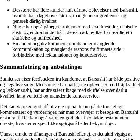
Desværre har flere kunder haft dårlige oplevelser med Barsushi,
hvor de har klaget over tør ris, manglende ingredienser og
generelt dårlig kvalitet.
Nogle har også påpeget problemer med leveringstider, uspiselig
sushi og endda fundet hår i deres mad, hvilket har resulteret i
skuffelse og utilfredshed.
En anden negativ kommentar omhandler manglende
kommunikation og manglende respons fra firmaets side i
forbindelse med reklamationer og kundeservice.
Sammenfatning og anbefalinger
Samlet set viser feedbacken fra kunderne, at Barsushi har både positive
og negative sider. Mens nogle har haft gode oplevelser med høj kvalitet
og lækker sushi, har andre stået tilbage med skuffelse over dårlig
kvalitet, lang ventetid og manglende kundeservice.
Det kan være en god idé at være opmærksom på de forskellige
kommentarer og vurderinger, når man overvejer at besøge en Barsushi
restaurant. Det kan også være en god idé at kontakte restauranten
direkte, hvis der er specifikke spørgsmål eller bekymringer.
Uanset om du er tilhænger af Barsushi eller ej, er det altid vigtigt at
give din ærlige feedback og dele dine oplevelser for at hjælpe andre