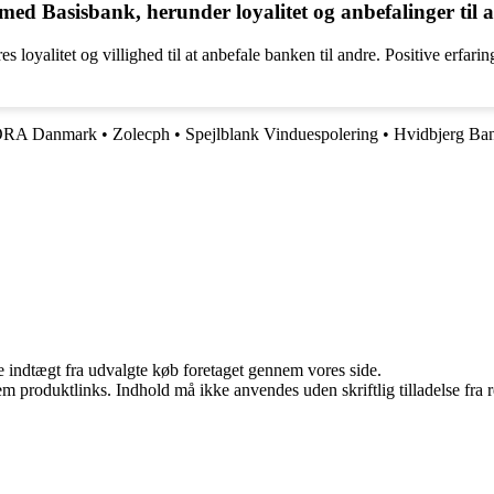
med Basisbank, herunder loyalitet og anbefalinger til 
s loyalitet og villighed til at anbefale banken til andre. Positive erfar
RA Danmark
•
Zolecph
•
Spejlblank Vinduespolering
•
Hvidbjerg Ba
e indtægt fra udvalgte køb foretaget gennem vores side.
m produktlinks. Indhold må ikke anvendes uden skriftlig tilladelse fra r