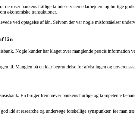
or de roser bankens høflige kundeservicemedarbejdere og hurtige godke
g om økonomiske transaktioner.
evede ved optagelse af lån. Selvom der var nogle misforståelser underv
f lån
sisbank. Nogle kunder har klaget over manglende præcis information ved
agen til. Manglen på en klar begrundelse for afvisningen og uoverensste
r Basisbank. En bruger fremhæver bankens hurtige og kompetente behand
en god idé at researche og undersøge forskellige synspunkter, før man træ