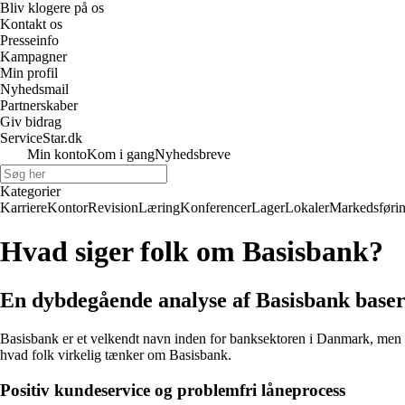
Bliv klogere på os
Kontakt os
Presseinfo
Kampagner
Min profil
Nyhedsmail
Partnerskaber
Giv bidrag
ServiceStar.dk
Min konto
Kom i gang
Nyhedsbreve
Kategorier
Karriere
Kontor
Revision
Læring
Konferencer
Lager
Lokaler
Markedsføri
Hvad siger folk om Basisbank?
En dybdegående analyse af Basisbank base
Basisbank er et velkendt navn inden for banksektoren i Danmark, men h
hvad folk virkelig tænker om Basisbank.
Positiv kundeservice og problemfri låneprocess