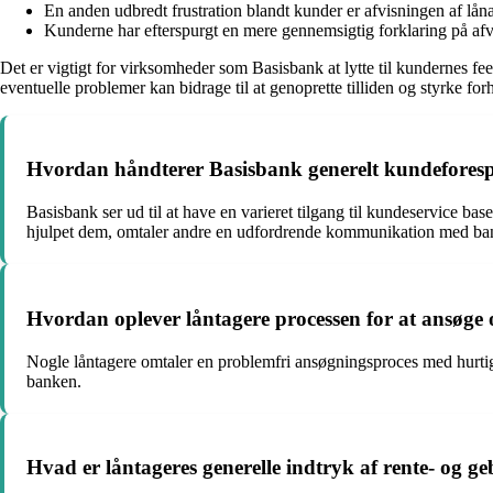
En anden udbredt frustration blandt kunder er afvisningen af låna
Kunderne har efterspurgt en mere gennemsigtig forklaring på afvi
Det er vigtigt for virksomheder som Basisbank at lytte til kundernes f
eventuelle problemer kan bidrage til at genoprette tilliden og styrke for
Hvordan håndterer Basisbank generelt kundeforespø
Basisbank ser ud til at have en varieret tilgang til kundeservice b
hjulpet dem, omtaler andre en udfordrende kommunikation med ba
Hvordan oplever låntagere processen for at ansøge
Nogle låntagere omtaler en problemfri ansøgningsproces med hurtig
banken.
Hvad er låntageres generelle indtryk af rente- og 