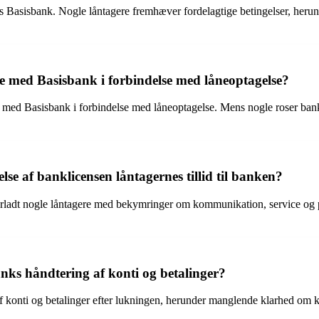
Basisbank. Nogle låntagere fremhæver fordelagtige betingelser, herunde
e med Basisbank i forbindelse med låneoptagelse?
r med Basisbank i forbindelse med låneoptagelse. Mens nogle roser ban
e af banklicensen låntagernes tillid til banken?
ladt nogle låntagere med bekymringer om kommunikation, service og påli
nks håndtering af konti og betalinger?
af konti og betalinger efter lukningen, herunder manglende klarhed o