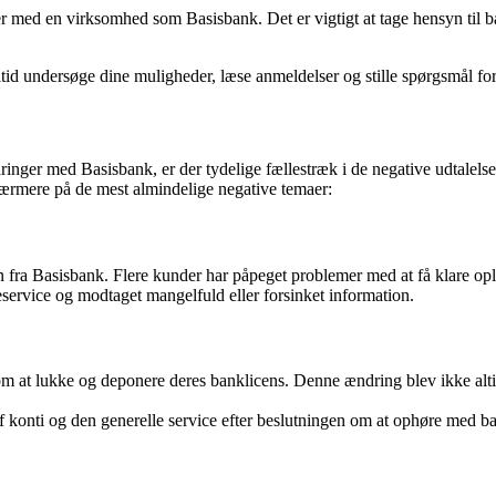
r med en virksomhed som Basisbank. Det er vigtigt at tage hensyn til bå
tid undersøge dine muligheder, læse anmeldelser og stille spørgsmål for
nger med Basisbank, er der tydelige fællestræk i de negative udtalelse
 nærmere på de mest almindelige negative temaer:
ra Basisbank. Flere kunder har påpeget problemer med at få klare oply
ervice og modtaget mangelfuld eller forsinket information.
m at lukke og deponere deres banklicens. Denne ændring blev ikke altid 
f konti og den generelle service efter beslutningen om at ophøre med 