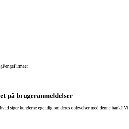
ng
Penge
Firmaer
ret på brugeranmeldelser
vad siger kunderne egentlig om deres oplevelser med denne bank? Vi ha