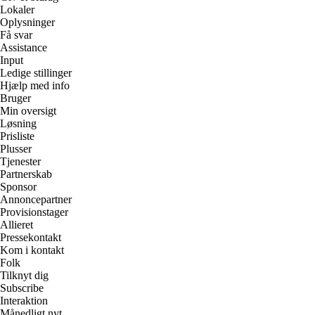
Lokaler
Oplysninger
Få svar
Assistance
Input
Ledige stillinger
Hjælp med info
Bruger
Min oversigt
Løsning
Prisliste
Plusser
Tjenester
Partnerskab
Sponsor
Annoncepartner
Provisionstager
Allieret
Pressekontakt
Kom i kontakt
Folk
Tilknyt dig
Subscribe
Interaktion
Månedligt nyt