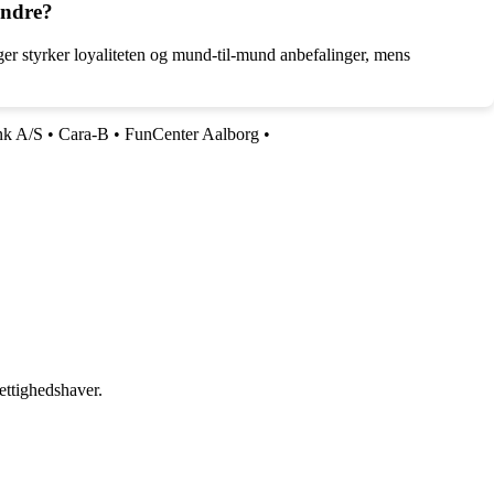
andre?
inger styrker loyaliteten og mund-til-mund anbefalinger, mens
nk A/S
•
Cara-B
•
FunCenter Aalborg
•
ettighedshaver.