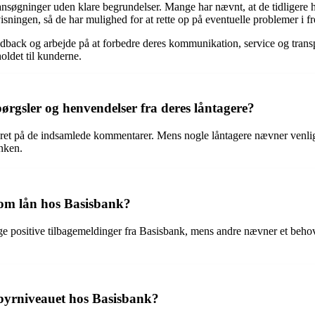
nsøgninger uden klare begrundelser. Mange har nævnt, at de tidligere har
sningen, så de har mulighed for at rette op på eventuelle problemer i f
eedback og arbejde på at forbedre deres kommunikation, service og trans
holdet til kunderne.
rgsler og henvendelser fra deres låntagere?
aseret på de indsamlede kommentarer. Mens nogle låntagere nævner venlig
nken.
 om lån hos Basisbank?
e positive tilbagemeldinger fra Basisbank, mens andre nævner et behov
gebyrniveauet hos Basisbank?