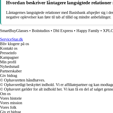
Hvordan beskriver låntagere langsigtede relationer 
Låntagernes langsigtede relationer med Basisbank afspejler sig i dere
negative oplevelser kan føre til tab af tillid og mindre anbefalinger.
SmartBuyGlasses
•
Boiistudios
•
Dhl Express
•
Happy Family
•
XPLO
ServiceStar.dk
Bliv klogere på os
Kontakt os
Presseinfo
Kampagner
Min profil
Nyhedsmail
Partnerskaber
Giv bidrag
© Ophavsretten håndhæves.
© Ophavsretligt beskyttet indhold. Vi er affiliatepartner og kan modtag
© Ophavsret gælder for alt indhold her. Vi kan få en del af salget genne
Om os
Vores historie
Vores mission
Vores folk
Giv et bidrag