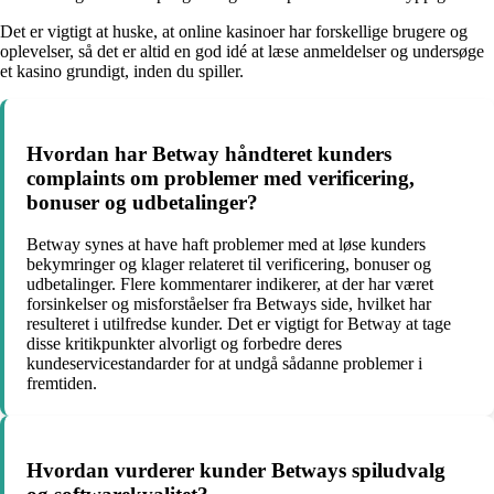
Det er vigtigt at huske, at online kasinoer har forskellige brugere og
oplevelser, så det er altid en god idé at læse anmeldelser og undersøge
et kasino grundigt, inden du spiller.
Hvordan har Betway håndteret kunders
complaints om problemer med verificering,
bonuser og udbetalinger?
Betway synes at have haft problemer med at løse kunders
bekymringer og klager relateret til verificering, bonuser og
udbetalinger. Flere kommentarer indikerer, at der har været
forsinkelser og misforståelser fra Betways side, hvilket har
resulteret i utilfredse kunder. Det er vigtigt for Betway at tage
disse kritikpunkter alvorligt og forbedre deres
kundeservicestandarder for at undgå sådanne problemer i
fremtiden.
Hvordan vurderer kunder Betways spiludvalg