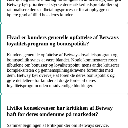
Betway bør prioritere at styrke deres sikkerhedsprotokoller og
rationalisere deres udbetalingsprocesser for at opbygge en
højere grad af tillid hos deres kunder.
Hvad er kunders generelle opfattelse af Betways
loyalitetsprogram og bonuspolitik?
Kunders generelle opfattelse af Betways loyalitetsprogram og
bonuspolitik synes at være blandet. Nogle kommentarer roser
tilbudene om bonusser og loyalitetspoint, mens andre kritiserer
kompleksiteten og gennemspilningskravene forbundet med
dem. Betway bør overveje at forenkle deres bonuspolitik og
gøre det lettere for kunder at drage fordel af deres
loyalitetsprogram uden unødvendige hindringer.
Hvilke konsekvenser har kritikken af Betway
haft for deres omdømme på markedet?
Sammenlægningen af ​​kritikpunkter om Betways service,