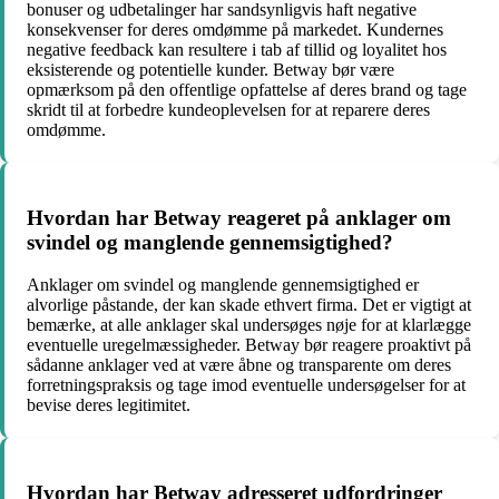
bonuser og udbetalinger har sandsynligvis haft negative
konsekvenser for deres omdømme på markedet. Kundernes
negative feedback kan resultere i tab af tillid og loyalitet hos
eksisterende og potentielle kunder. Betway bør være
opmærksom på den offentlige opfattelse af deres brand og tage
skridt til at forbedre kundeoplevelsen for at reparere deres
omdømme.
Hvordan har Betway reageret på anklager om
svindel og manglende gennemsigtighed?
Anklager om svindel og manglende gennemsigtighed er
alvorlige påstande, der kan skade ethvert firma. Det er vigtigt at
bemærke, at alle anklager skal undersøges nøje for at klarlægge
eventuelle uregelmæssigheder. Betway bør reagere proaktivt på
sådanne anklager ved at være åbne og transparente om deres
forretningspraksis og tage imod eventuelle undersøgelser for at
bevise deres legitimitet.
Hvordan har Betway adresseret udfordringer