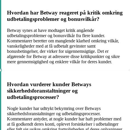
Hvordan har Betway reageret på kritik omkring
udbetalingsproblemer og bonusvilkår?
Betway synes at have modtaget kritik angående
udbetalingsproblemer og bonusvilkår fra flere kunder.
Kommentarer beretter om manglende klarhed omkring vilkår,
vanskeligheder med at få udbetalt gevinster samt
bonusbetingelser, der virker for uigennemsigtige. Det er
afgørende for Betway at adressere disse kritikpunkter og sikre
mere gennemsigtighed og enklere vilkår for deres kunder.
Hvordan vurderer kunder Betways
sikkerhedsforanstaltninger og
udbetalingsprocesser?
Nogle kunder har udtrykt bekymring over Betways
sikkerhedsforanstaltninger og udbetalingsprocesser.
Kommentarer antyder, at nogle kunder har haft problemer med
at få godkendt deres konti, oplevet forsinkelser i udbetalinger
eller følt sig usikre omkring fortroligheden af deres oplysninger.