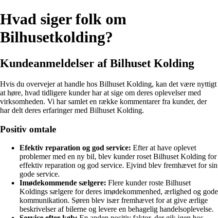
Hvad siger folk om
Bilhusetkolding?
Kundeanmeldelser af Bilhuset Kolding
Hvis du overvejer at handle hos Bilhuset Kolding, kan det være nyttigt
at høre, hvad tidligere kunder har at sige om deres oplevelser med
virksomheden. Vi har samlet en række kommentarer fra kunder, der
har delt deres erfaringer med Bilhuset Kolding.
Positiv omtale
Efektiv reparation og god service:
Efter at have oplevet
problemer med en ny bil, blev kunder roset Bilhuset Kolding for
effektiv reparation og god service. Ejvind blev fremhævet for sin
gode service.
Imødekommende sælgere:
Flere kunder roste Bilhuset
Koldings sælgere for deres imødekommenhed, ærlighed og gode
kommunikation. Søren blev især fremhævet for at give ærlige
beskrivelser af bilerne og levere en behagelig handelsoplevelse.
Service efter køb:
En anden positiv faktor, der gik igen hos