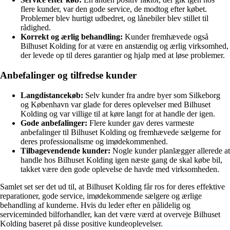
flere kunder, var den gode service, de modtog efter købet.
Problemer blev hurtigt udbedret, og lånebiler blev stillet til
rådighed.
Korrekt og ærlig behandling:
Kunder fremhævede også
Bilhuset Kolding for at være en anstændig og ærlig virksomhed,
der levede op til deres garantier og hjalp med at løse problemer.
Anbefalinger og tilfredse kunder
Langdistancekøb:
Selv kunder fra andre byer som Silkeborg
og København var glade for deres oplevelser med Bilhuset
Kolding og var villige til at køre langt for at handle der igen.
Gode anbefalinger:
Flere kunder gav deres varmeste
anbefalinger til Bilhuset Kolding og fremhævede sælgerne for
deres professionalisme og imødekommenhed.
Tilbagevendende kunder:
Nogle kunder planlægger allerede at
handle hos Bilhuset Kolding igen næste gang de skal købe bil,
takket være den gode oplevelse de havde med virksomheden.
Samlet set ser det ud til, at Bilhuset Kolding får ros for deres effektive
reparationer, gode service, imødekommende sælgere og ærlige
behandling af kunderne. Hvis du leder efter en pålidelig og
serviceminded bilforhandler, kan det være værd at overveje Bilhuset
Kolding baseret på disse positive kundeoplevelser.