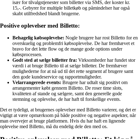
især for tilvalgstjenester som billetter via SMS, der koster kr.
15,-. Gebyrer for multiple billetkøb og påmindelser har også
skabt utilfredshed blandt brugerne.
Positive oplevelser med Billetto:
Behagelig købsoplevelse:
Nogle brugere har rost Billetto for en
overskuelig og problemfri købsoplevelse. De har fremhævet et
bravo for det lette flow og de mange gode options under
købsprocessen.
Godt sted at sælge billetter fra:
Virksomheder har fundet stor
værdi i at bruge Billetto til at sælge billetter. De fremhæver
mulighederne for at nå ud til det rette segment af brugere samt
den gode kundeservice og rapportmuligheder.
Velarrangerede events:
Brugere har udtalt sig positivt om
arrangementer købt gennem Billetto. De roser time slots,
kvaliteten af stande og sælgere, samt den generelle gode
stemning og oplevelse, de har haft til forskellige events.
Det er tydeligt, at brugernes oplevelser med Billetto varierer, og det er
vigtigt at være opmærksom på både positive og negative aspekter, når
man overvejer at bruge platformen. Hvis du har haft en lignende
oplevelse med Billetto, må du endelig dele den med os.