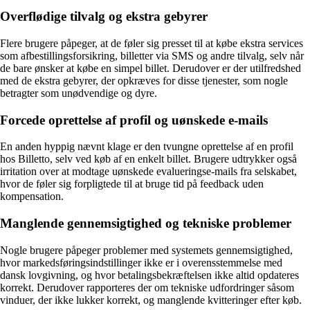
Overflødige tilvalg og ekstra gebyrer
Flere brugere påpeger, at de føler sig presset til at købe ekstra services
som afbestillingsforsikring, billetter via SMS og andre tilvalg, selv når
de bare ønsker at købe en simpel billet. Derudover er der utilfredshed
med de ekstra gebyrer, der opkræves for disse tjenester, som nogle
betragter som unødvendige og dyre.
Forcede oprettelse af profil og uønskede e-mails
En anden hyppig nævnt klage er den tvungne oprettelse af en profil
hos Billetto, selv ved køb af en enkelt billet. Brugere udtrykker også
irritation over at modtage uønskede evalueringse-mails fra selskabet,
hvor de føler sig forpligtede til at bruge tid på feedback uden
kompensation.
Manglende gennemsigtighed og tekniske problemer
Nogle brugere påpeger problemer med systemets gennemsigtighed,
hvor markedsføringsindstillinger ikke er i overensstemmelse med
dansk lovgivning, og hvor betalingsbekræftelsen ikke altid opdateres
korrekt. Derudover rapporteres der om tekniske udfordringer såsom
vinduer, der ikke lukker korrekt, og manglende kvitteringer efter køb.