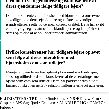
forhold til vedligeholdelse og istandsættelse af
deres ejendomme ifølge tidligere lejere?
Der er dokumenteret utilfredshed med bjornsholm.coms evne til
at vedligeholde deres ejendomme og udføre nødvendige
istandsættelser i rette tid og med korrekt kvalitet. Dette har skabt
en urolig og negativ atmosfære blandt lejerne og har påvirket
deres oplevelse af at bo under firmaets administration.
Hvilke konsekvenser har tidligere lejere oplevet
som følge af deres interaktion med
bjornsholm.com som udlejer?
Mange tidligere lejere har oplevet økonomiske udfordringer,
stress og utilfredshed som konsekvens af deres erfaringer med
bjornsholm.com som udlejer. Dette har påvirket deres tillid til
firmaet og skabt en negativ relation mellem lejerne og udlejeren.
ELITEDATERS
•
TP Kjoler
•
SunExpress
•
NJORD Law Firm
•
Caspars
•
M/S Sagafjord
•
Edenjaxx
•
ALABU BOLIG
•
CAMPZ
•
Fabrek
•