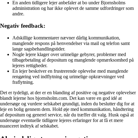
En anden tidligere lejer anbefaler at bo under Bjornsholms
administration og har ikke oplevet de samme udfordringer som
andre.
Negativ feedback:
Adskillige kommentarer nævner dårlig kommunikation,
manglende respons på henvendelser via mail og telefon samt
lange sagsbehandlingstider.
Nogle lejere klager over urimelige gebyrer, problemer med
tilbagebetaling af depositum og manglende opmærksomhed på
lejeres rettigheder.
En lejer beskriver en frustrerende oplevelse med manglende
rengøring ved indflytning og urimelige opkrævninger ved
fraflytning.
Det er tydeligt, at der er en blanding af positive og negative oplevelser
blandt lejerne hos bjornsholm.com. Det kan være en god idé at
undersøge og vurdere selskabet grundigt, inden du beslutter dig for at
leje en bolig gennem dem. Hold øje med kommunikation, håndtering
af depositum og generel service, når du træffer dit valg. Husk også at
undersøge eventuelle tidligere lejeres erfaringer for at få et mere
nuanceret indtryk af selskabet.