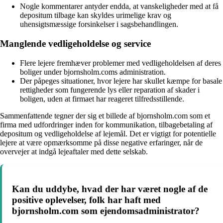
Nogle kommentarer antyder endda, at vanskeligheder med at få
depositum tilbage kan skyldes urimelige krav og
uhensigtsmæssige forsinkelser i sagsbehandlingen.
Manglende vedligeholdelse og service
Flere lejere fremhæver problemer med vedligeholdelsen af deres
boliger under bjornsholm.coms administration.
Der påpeges situationer, hvor lejere har skullet kæmpe for basale
rettigheder som fungerende lys eller reparation af skader i
boligen, uden at firmaet har reageret tilfredsstillende.
Sammenfattende tegner der sig et billede af bjornsholm.com som et
firma med udfordringer inden for kommunikation, tilbagebetaling af
depositum og vedligeholdelse af lejemål. Det er vigtigt for potentielle
lejere at være opmærksomme på disse negative erfaringer, når de
overvejer at indgå lejeaftaler med dette selskab.
Kan du uddybe, hvad der har været nogle af de
positive oplevelser, folk har haft med
bjornsholm.com som ejendomsadministrator?