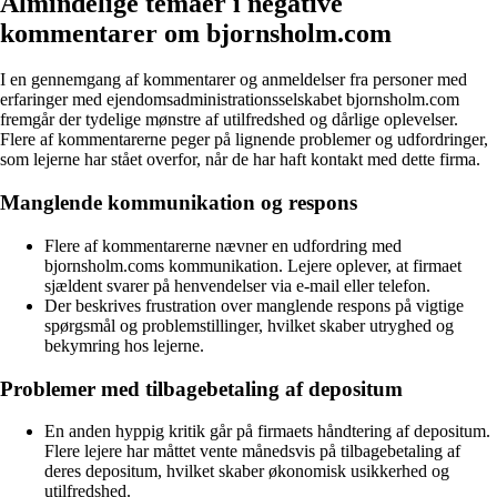
Almindelige temaer i negative
kommentarer om bjornsholm.com
I en gennemgang af kommentarer og anmeldelser fra personer med
erfaringer med ejendomsadministrationsselskabet bjornsholm.com
fremgår der tydelige mønstre af utilfredshed og dårlige oplevelser.
Flere af kommentarerne peger på lignende problemer og udfordringer,
som lejerne har stået overfor, når de har haft kontakt med dette firma.
Manglende kommunikation og respons
Flere af kommentarerne nævner en udfordring med
bjornsholm.coms kommunikation. Lejere oplever, at firmaet
sjældent svarer på henvendelser via e-mail eller telefon.
Der beskrives frustration over manglende respons på vigtige
spørgsmål og problemstillinger, hvilket skaber utryghed og
bekymring hos lejerne.
Problemer med tilbagebetaling af depositum
En anden hyppig kritik går på firmaets håndtering af depositum.
Flere lejere har måttet vente månedsvis på tilbagebetaling af
deres depositum, hvilket skaber økonomisk usikkerhed og
utilfredshed.