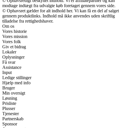
© Ophavsretligt beskyttet indhold. Vi er affiliatepartner og kan
modtage indtægt fra udvalgte køb foretaget gennem vores side.
© Ophavsret gælder for alt indhold her. Vi kan få en del af salget
gennem produktlinks. Indhold må ikke anvendes uden skriftlig
tilladelse fra rettighedshaver.
Om os
Vores historie
Vores mission
Vores folk
Giv et bidrag
Lokaler
Oplysninger
Få svar
Assistance
Input
Ledige stillinger
Hjælp med info
Bruger
Min oversigt
Løsning
Prisliste
Plusser
Tjenester
Partnerskab
Sponsor