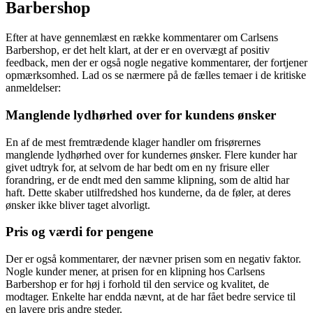
Barbershop
Efter at have gennemlæst en række kommentarer om Carlsens
Barbershop, er det helt klart, at der er en overvægt af positiv
feedback, men der er også nogle negative kommentarer, der fortjener
opmærksomhed. Lad os se nærmere på de fælles temaer i de kritiske
anmeldelser:
Manglende lydhørhed over for kundens ønsker
En af de mest fremtrædende klager handler om frisørernes
manglende lydhørhed over for kundernes ønsker. Flere kunder har
givet udtryk for, at selvom de har bedt om en ny frisure eller
forandring, er de endt med den samme klipning, som de altid har
haft. Dette skaber utilfredshed hos kunderne, da de føler, at deres
ønsker ikke bliver taget alvorligt.
Pris og værdi for pengene
Der er også kommentarer, der nævner prisen som en negativ faktor.
Nogle kunder mener, at prisen for en klipning hos Carlsens
Barbershop er for høj i forhold til den service og kvalitet, de
modtager. Enkelte har endda nævnt, at de har fået bedre service til
en lavere pris andre steder.