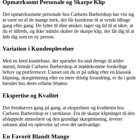
Opmærksomt Personale og Skarpe Klip
Det opmærksomme personale hos Carlsens Barbershop har vist sig
at være en af de mange træk, der får kunderne til at vende tilbage
gang efter gang. De lytter til dine ønsker, tager sig tid til at sikre, at
du er tilfreds, og ikke mindst skaber de skarpe klip, der får dig til at
føle dig som en ny person.
Variation i Kundeoplevelser
Med en bred kundebase, der spænder fra små drenge til ældre
mænd, formår Carlsens Barbershop at imødekomme forskellige
behov og præferencer. Uanset om du er på udkig efter en klassisk
klipning, skægtrimning eller en mere dristig forandring, er du i gode
hænder hos deres erfarne frisører.
Ekspertise og Kvalitet
Det fremhæves gang på gang, at ekspertisen og kvaliteten hos
Carlsens Barbershop er i særklasse. Fra de skarpe klipninger til den
afslappede atmosfære og den grundige skægtrimning, leverer
salonen altid en oplevelse ud over det sædvanlige.
En Favorit Blandt Mange