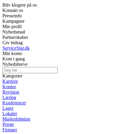
Bliv klogere på os
Kontakt os
Presseinfo
Kampagner
Min profil
Nyhedsmail
Partnerskaber
Giv bidrag
ServiceStar.dk
Min konto
Kom i gang
Nyhedsbreve
Kategorier
Karriere
Kontor
Revision
Læring
Konferencer
Lager
Lokaler
Markedsføring
Penge
Firmaer