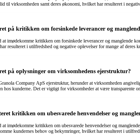
lid til virksomheden samt deres økonomi, hvilket har resulteret i negativ
t på kritikken om forsinkede leverancer og mangle
d at imødekomme kritikken om forsinkede leverancer og manglende ko
 har resulteret i utilfredshed og negative oplevelser for mange af deres k
t på oplysninger om virksomhedens ejerstruktur?
nola Company ApS ejerstruktur, herunder at virksomheden angiveligt e
n hos kunderne. Det er vigtigt for virksomheder at være transparente om 
et kritikken om ubesvarede henvendelser og manglen
d at imødekomme kritikken om ubesvarede henvendelser og manglende
dekomme kundernes behov og bekymringer, hvilket har resulteret i utilfr