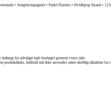
enssushi
•
Sengekompagniet
•
Padel Nuestro
•
Hvidbjerg Strand
•
123
e indtægt fra udvalgte køb foretaget gennem vores side.
m produktlinks. Indhold må ikke anvendes uden skriftlig tilladelse fra r