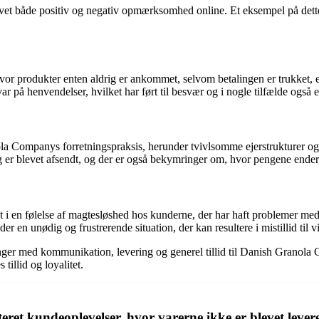
oplevet både positiv og negativ opmærksomhed online. Et eksempel på 
, hvor produkter enten aldrig er ankommet, selvom betalingen er trukk
r på henvendelser, hvilket har ført til besvær og i nogle tilfælde også 
 Companys forretningspraksis, herunder tvivlsomme ejerstrukturer og 
drig er blevet afsendt, og der er også bekymringer om, hvor pengene ende
t i en følelse af magtesløshed hos kunderne, der har haft problemer me
der en unødig og frustrerende situation, der kan resultere i mistillid til
inger med kommunikation, levering og generel tillid til Danish Granola
tillid og loyalitet.
kundeoplevelser, hvor varerne ikke er blevet leveret