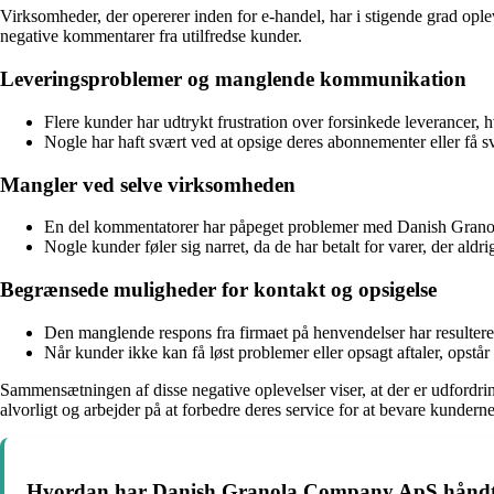
Virksomheder, der opererer inden for e-handel, har i stigende grad 
negative kommentarer fra utilfredse kunder.
Leveringsproblemer og manglende kommunikation
Flere kunder har udtrykt frustration over forsinkede leverancer
Nogle har haft svært ved at opsige deres abonnementer eller få sva
Mangler ved selve virksomheden
En del kommentatorer har påpeget problemer med Danish Granola
Nogle kunder føler sig narret, da de har betalt for varer, der al
Begrænsede muligheder for kontakt og opsigelse
Den manglende respons fra firmaet på henvendelser har resultere
Når kunder ikke kan få løst problemer eller opsagt aftaler, opstår 
Sammensætningen af disse negative oplevelser viser, at der er udfordr
alvorligt og arbejder på at forbedre deres service for at bevare kundernes 
Hvordan har Danish Granola Company ApS håndteret 