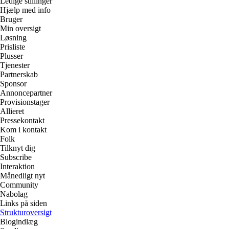
Ledige stillinger
Hjælp med info
Bruger
Min oversigt
Løsning
Prisliste
Plusser
Tjenester
Partnerskab
Sponsor
Annoncepartner
Provisionstager
Allieret
Pressekontakt
Kom i kontakt
Folk
Tilknyt dig
Subscribe
Interaktion
Månedligt nyt
Community
Nabolag
Links på siden
Strukturoversigt
Blogindlæg