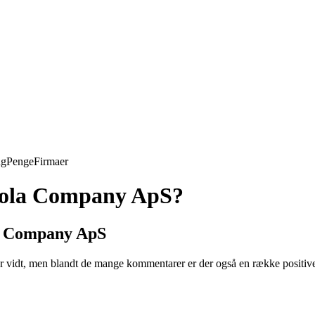
ng
Penge
Firmaer
nola Company ApS?
la Company ApS
idt, men blandt de mange kommentarer er der også en række positive 