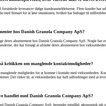
rsinkede leverancer ifølge kundeanmeldelserne. Flere kunder har udtryk
med firmaet for at løse situationen, hvilket har bidraget til utilfredsh
nementer hos Danish Granola Company ApS?
opsige deres abonnement hos Danish Granola Company ApS. Nogle har endd
 kunderne, der har forsøgt at afslutte deres abonnement hos virksomhede
å kritikken om manglende kontaktmuligheder?
nglende muligheder for at komme i kontakt med virksomheden. Kunder
blemer. Det virker til, at virksomheden har haft udfordringer med at leve
 have handlet med Danish Granola Company ApS?
med Danish Granola Company ApS, herunder mistillid, økonomisk tab og 