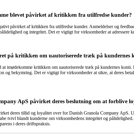
levet påvirket af kritikken fra utilfredse kunder?
 påvirket af kritikken fra utilfredse kunder. Anmeldelser og feedba
delighed og integritet. Det er vigtigt for virksomheder at adressere kri
 på kritikken om uautoriserede træk på kundernes 
 imødekomme kritikken om uautoriserede træk på kundernes konti. Fler
tation og bekymring. Det er vigtigt for virksomheder at sikre, at deres be
any ApS påvirket deres beslutning om at forblive lo
åvirket deres tillid og loyalitet over for Danish Granola Company ApS.
e tvivl blandt kunderne om virksomhedens integritet og pålidelighed. 
arens i deres driftspraksis.