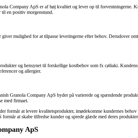
nola Company ApS er af høj kvalitet og lever op til forventningerne. K
 til en positiv morgenstund.
er giver mulighed for at tilpasse leveringerne efter behov. Derudover 
rodukter og hensynet til forskellige kostbehov som fx cøliaki. Kunde
erencer og allergier.
Danish Granola Company ApS byder på varierede og spændende produkte
se med firmaet.
rma, der formår at levere kvalitetsprodukter, imødekomme kundernes beho
S formår at skabe tilfredse kunder og sprede glæde med deres produkter
Company ApS