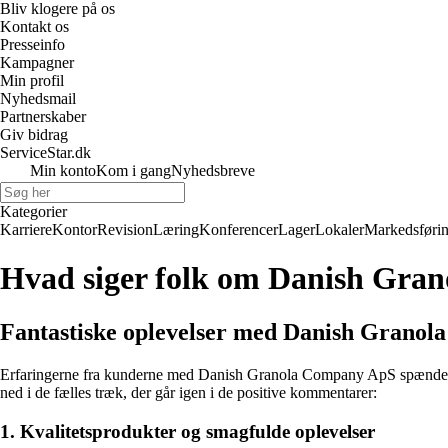
Bliv klogere på os
Kontakt os
Presseinfo
Kampagner
Min profil
Nyhedsmail
Partnerskaber
Giv bidrag
ServiceStar.dk
Min konto
Kom i gang
Nyhedsbreve
Kategorier
Karriere
Kontor
Revision
Læring
Konferencer
Lager
Lokaler
Markedsføri
Hvad siger folk om Danish Gra
Fantastiske oplevelser med Danish Grano
Erfaringerne fra kunderne med Danish Granola Company ApS spænder v
ned i de fælles træk, der går igen i de positive kommentarer:
1. Kvalitetsprodukter og smagfulde oplevelser