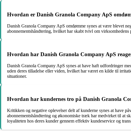
Hvordan er Danish Granola Company ApS omdømme b
Danish Granola Company ApS omdømme synes at være blevet negativt
abonnementshåndtering, hvilket har skabt tvivl om virksomhedens påli
Hvordan har Danish Granola Company ApS reageret
Danish Granola Company ApS synes at have haft udfordringer med at
uden deres tilladelse eller viden, hvilket har været en kilde til irri
situationer.
Hvordan har kundernes tro på Danish Granola Comp
Kritikken og negative oplevelser delt af kunderne synes at have p
abonnementshåndtering og økonomiske træk har medvirket til at skab
loyaliteten hos deres kunder gennem effektiv kundeservice og transp