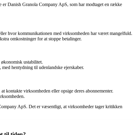
dette er Danish Granola Company ApS, som har modtaget en række
et, eller hvor kommunikationen med virksomheden har været mangelfuld.
ekstra omkostninger for at stoppe betalinger.
økonomisk ustabilitet.
r, med hentydning til udenlandske ejerskaber.
d at kontakte virksomheden eller opsige deres abonnementer.
 virksomheden.
 Company ApS. Det er væsentligt, at virksomheder tager kritikken
 til tiden?