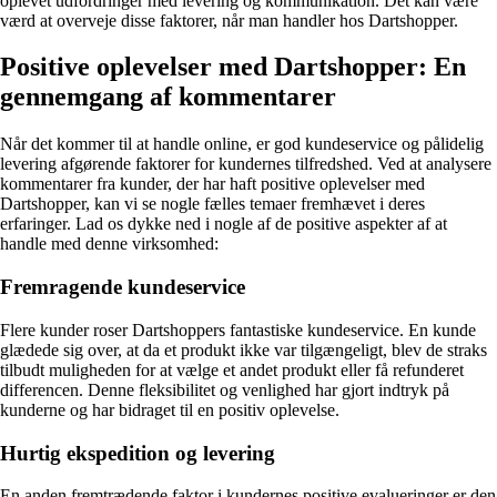
oplevet udfordringer med levering og kommunikation. Det kan være
værd at overveje disse faktorer, når man handler hos Dartshopper.
Positive oplevelser med Dartshopper: En
gennemgang af kommentarer
Når det kommer til at handle online, er god kundeservice og pålidelig
levering afgørende faktorer for kundernes tilfredshed. Ved at analysere
kommentarer fra kunder, der har haft positive oplevelser med
Dartshopper, kan vi se nogle fælles temaer fremhævet i deres
erfaringer. Lad os dykke ned i nogle af de positive aspekter af at
handle med denne virksomhed:
Fremragende kundeservice
Flere kunder roser Dartshoppers fantastiske kundeservice. En kunde
glædede sig over, at da et produkt ikke var tilgængeligt, blev de straks
tilbudt muligheden for at vælge et andet produkt eller få refunderet
differencen. Denne fleksibilitet og venlighed har gjort indtryk på
kunderne og har bidraget til en positiv oplevelse.
Hurtig ekspedition og levering
En anden fremtrædende faktor i kundernes positive evalueringer er den