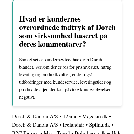
Hvad er kundernes
overordnede indtryk af Dorch
som virksomhed baseret på
deres kommentarer?
Samlet set er kundernes feedback om Dorch
blandet. Selvom der er ros for prisniveauet, hurtig
levering og produktkvalitet, er der også
udfordringer med kundeservice, leveringstider og
produktdetaljer, der kan påvirke kundeoplevelsen
negativt.
Dorch & Danola A/S
•
123mc
•
Magasin.dk
•
Dorch & Danola A/S
•
Icelandair
•
Spilnu.dk
•
B2C Europe
•
Mixx Travel
•
Boligbasen.dk – Hele