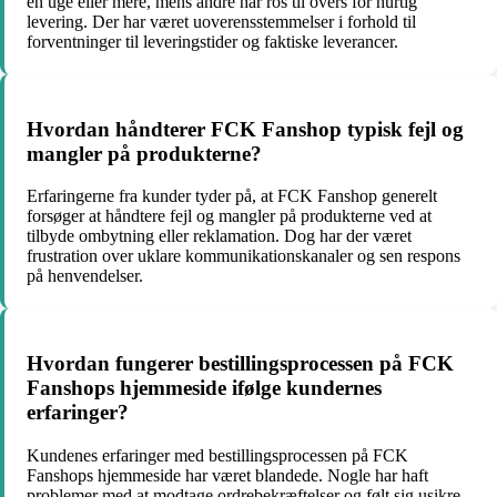
en uge eller mere, mens andre har ros til overs for hurtig
levering. Der har været uoverensstemmelser i forhold til
forventninger til leveringstider og faktiske leverancer.
Hvordan håndterer FCK Fanshop typisk fejl og
mangler på produkterne?
Erfaringerne fra kunder tyder på, at FCK Fanshop generelt
forsøger at håndtere fejl og mangler på produkterne ved at
tilbyde ombytning eller reklamation. Dog har der været
frustration over uklare kommunikationskanaler og sen respons
på henvendelser.
Hvordan fungerer bestillingsprocessen på FCK
Fanshops hjemmeside ifølge kundernes
erfaringer?
Kundenes erfaringer med bestillingsprocessen på FCK
Fanshops hjemmeside har været blandede. Nogle har haft
problemer med at modtage ordrebekræftelser og følt sig usikre