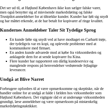
Det ser ud til, at Højlund København ikke kun sælger falske varer,
men også benytter sig af misvisende markedsføring og falske
Trustpilot-anmeldelser for at tiltrække kunder. Kunder har følt sig snydt
og har måttet erkende, at de har betalt for kopivarer af ringe kvalitet.
Kundernes Anmeldelser Taler Sit Tydelige Sprog
En kunde følte sig snydt ved at have modtaget en Carhartt trøje,
der tydeligvis var en kopi, og oplevede problemer med at
kommunikere med firmaet.
En anden kunde advarede mod at købe fra virksomheden og
anklagede dem for at sende kopivarer fra Kina.
Flere kunder har rapporteret om dårlig kundeservice og
manglende respons på henvendelser vedrørende fejlagtige
leverancer.
Undgå at Blive Narret
Forbrugere opfordres til at være opmærksomme og skeptiske, når de
handler online for at undgå at falde i fælden hos virksomheder som
Højlund København. Det vigtigste råd er at undersøge virksomheden
grundigt, læse anmeldelser og være opmærksom på mistænkelig
markedsføringstaktikker.