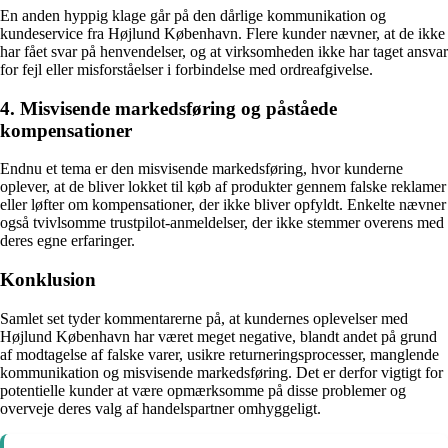
En anden hyppig klage går på den dårlige kommunikation og
kundeservice fra Højlund København. Flere kunder nævner, at de ikke
har fået svar på henvendelser, og at virksomheden ikke har taget ansvar
for fejl eller misforståelser i forbindelse med ordreafgivelse.
4. Misvisende markedsføring og påståede
kompensationer
Endnu et tema er den misvisende markedsføring, hvor kunderne
oplever, at de bliver lokket til køb af produkter gennem falske reklamer
eller løfter om kompensationer, der ikke bliver opfyldt. Enkelte nævner
også tvivlsomme trustpilot-anmeldelser, der ikke stemmer overens med
deres egne erfaringer.
Konklusion
Samlet set tyder kommentarerne på, at kundernes oplevelser med
Højlund København har været meget negative, blandt andet på grund
af modtagelse af falske varer, usikre returneringsprocesser, manglende
kommunikation og misvisende markedsføring. Det er derfor vigtigt for
potentielle kunder at være opmærksomme på disse problemer og
overveje deres valg af handelspartner omhyggeligt.