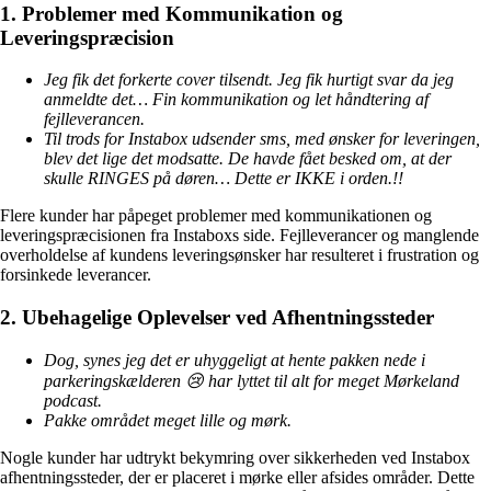
1. Problemer med Kommunikation og
Leveringspræcision
Jeg fik det forkerte cover tilsendt. Jeg fik hurtigt svar da jeg
anmeldte det… Fin kommunikation og let håndtering af
fejlleverancen.
Til trods for Instabox udsender sms, med ønsker for leveringen,
blev det lige det modsatte. De havde fået besked om, at der
skulle RINGES på døren… Dette er IKKE i orden.!!
Flere kunder har påpeget problemer med kommunikationen og
leveringspræcisionen fra Instaboxs side. Fejlleverancer og manglende
overholdelse af kundens leveringsønsker har resulteret i frustration og
forsinkede leverancer.
2. Ubehagelige Oplevelser ved Afhentningssteder
Dog, synes jeg det er uhyggeligt at hente pakken nede i
parkeringskælderen 😢 har lyttet til alt for meget Mørkeland
podcast.
Pakke området meget lille og mørk.
Nogle kunder har udtrykt bekymring over sikkerheden ved Instabox
afhentningssteder, der er placeret i mørke eller afsides områder. Dette