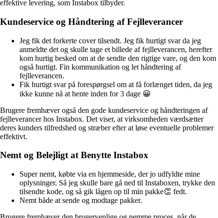
effektive levering, som Instabox tilbyder.
Kundeservice og Håndtering af Fejlleverancer
Jeg fik det forkerte cover tilsendt. Jeg fik hurtigt svar da jeg
anmeldte det og skulle tage et billede af fejlleverancen, herefter
kom hurtig besked om at de sendte den rigtige vare, og den kom
også hurtigt. Fin kommunikation og let håndtering af
fejlleverancen.
Fik hurtigt svar på forespørgsel om at få forlænget tiden, da jeg
ikke kunne nå at hente inden for 3 dage 😀
Brugere fremhæver også den gode kundeservice og håndteringen af
fejlleverancer hos Instabox. Det viser, at virksomheden værdsætter
deres kunders tilfredshed og stræber efter at løse eventuelle problemer
effektivt.
Nemt og Belejligt at Benytte Instabox
Super nemt, købte via en hjemmeside, der jo udfyldte mine
oplysninger. Så jeg skulle bare gå ned til Instaboxen, trykke den
tilsendte kode, og så gik lågen op til min pakke👏 fedt.
Nemt både at sende og modtage pakker.
Brugere fremhæver den brugervenlige og nemme proces, når de