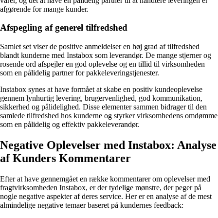
varer, og det at have en pålidelig partner til at håndtere leveringen er
afgørende for mange kunder.
Afspegling af generel tilfredshed
Samlet set viser de positive anmeldelser en høj grad af tilfredshed
blandt kunderne med Instabox som leverandør. De mange stjerner og
rosende ord afspejler en god oplevelse og en tillid til virksomheden
som en pålidelig partner for pakkeleveringstjenester.
Instabox synes at have formået at skabe en positiv kundeoplevelse
gennem lynhurtig levering, brugervenlighed, god kommunikation,
sikkerhed og pålidelighed. Disse elementer sammen bidrager til den
samlede tilfredshed hos kunderne og styrker virksomhedens omdømme
som en pålidelig og effektiv pakkeleverandør.
Negative Oplevelser med Instabox: Analyse
af Kunders Kommentarer
Efter at have gennemgået en række kommentarer om oplevelser med
fragtvirksomheden Instabox, er der tydelige mønstre, der peger på
nogle negative aspekter af deres service. Her er en analyse af de mest
almindelige negative temaer baseret på kundernes feedback: