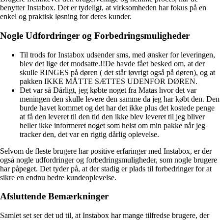
benytter Instabox. Det er tydeligt, at virksomheden har fokus på en
enkel og praktisk løsning for deres kunder.
Nogle Udfordringer og Forbedringsmuligheder
Til trods for Instabox udsender sms, med ønsker for leveringen,
blev det lige det modsatte.!!De havde fået besked om, at der
skulle RINGES på døren ( det står iøvrigt også på døren), og at
pakken IKKE MÅTTE SÆTTES UDENFOR DØREN.
Det var så Dårligt, jeg købte noget fra Matas hvor det var
meningen den skulle levere den samme da jeg har købt den. Den
burde havet kommet og det har det ikke plus det kostede penge
at få den leveret til den tid den ikke blev leveret til jeg bliver
heller ikke informeret noget som helst om min pakke når jeg
tracker den, det var en rigtig dårlig oplevelse.
Selvom de fleste brugere har positive erfaringer med Instabox, er der
også nogle udfordringer og forbedringsmuligheder, som nogle brugere
har påpeget. Det tyder på, at der stadig er plads til forbedringer for at
sikre en endnu bedre kundeoplevelse.
Afsluttende Bemærkninger
Samlet set ser det ud til, at Instabox har mange tilfredse brugere, der