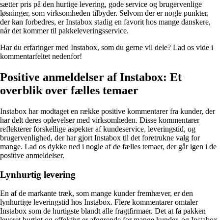
sætter pris på den hurtige levering, gode service og brugervenlige
løsninger, som virksomheden tilbyder. Selvom der er nogle punkter,
der kan forbedres, er Instabox stadig en favorit hos mange danskere,
når det kommer til pakkeleveringsservice.
Har du erfaringer med Instabox, som du gerne vil dele? Lad os vide i
kommentarfeltet nedenfor!
Positive anmeldelser af Instabox: Et
overblik over fælles temaer
Instabox har modtaget en række positive kommentarer fra kunder, der
har delt deres oplevelser med virksomheden. Disse kommentarer
reflekterer forskellige aspekter af kundeservice, leveringstid, og
brugervenlighed, der har gjort Instabox til det foretrukne valg for
mange. Lad os dykke ned i nogle af de fælles temaer, der går igen i de
positive anmeldelser.
Lynhurtig levering
En af de markante træk, som mange kunder fremhæver, er den
lynhurtige leveringstid hos Instabox. Flere kommentarer omtaler
Instabox som de hurtigste blandt alle fragtfirmaer. Det at få pakken
leveret hurtigt og effektivt er afgørende for mange kunder, og Instabox