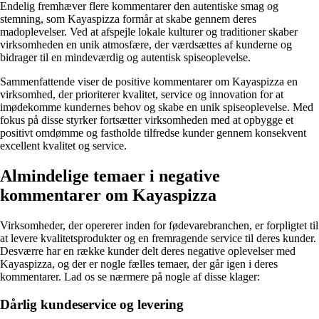
Endelig fremhæver flere kommentarer den autentiske smag og
stemning, som Kayaspizza formår at skabe gennem deres
madoplevelser. Ved at afspejle lokale kulturer og traditioner skaber
virksomheden en unik atmosfære, der værdsættes af kunderne og
bidrager til en mindeværdig og autentisk spiseoplevelse.
Sammenfattende viser de positive kommentarer om Kayaspizza en
virksomhed, der prioriterer kvalitet, service og innovation for at
imødekomme kundernes behov og skabe en unik spiseoplevelse. Med
fokus på disse styrker fortsætter virksomheden med at opbygge et
positivt omdømme og fastholde tilfredse kunder gennem konsekvent
excellent kvalitet og service.
Almindelige temaer i negative
kommentarer om Kayaspizza
Virksomheder, der opererer inden for fødevarebranchen, er forpligtet til
at levere kvalitetsprodukter og en fremragende service til deres kunder.
Desværre har en række kunder delt deres negative oplevelser med
Kayaspizza, og der er nogle fælles temaer, der går igen i deres
kommentarer. Lad os se nærmere på nogle af disse klager:
Dårlig kundeservice og levering