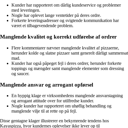
Kunder har rapporteret om dårlig kundeservice og problemer
med leveringen.
Nogle har oplevet lange ventetider på deres ordre.
Forkerte leveringsadresser og svigtende kommunikation har
været et tilbagevendende problem.
Manglende kvalitet og korrekt udførelse af ordrer
Flere kommentarer nævner manglende kvalitet af pizzaerne,
herunder kolde og slatne pizzaer samt generelt dårligt sammensat
mad.
Kunder har også påpeget fejl i deres ordrer, herunder forkerte
toppings og mængder samt manglende elementer som dressing
og saucer.
Manglende ansvar og arrogant opførsel
En hyppig klage er virksomhedens manglende ansvarstagning
og arrogant attitude over for utilfredse kunder.
Nogle kunder har rapporteret om uhøflig behandling og
manglende vilje til at rette op på fejl.
Disse gentagne klager illustrerer en bekymrende tendens hos
Kayaspizza, hvor kundernes oplevelser ikke lever op til