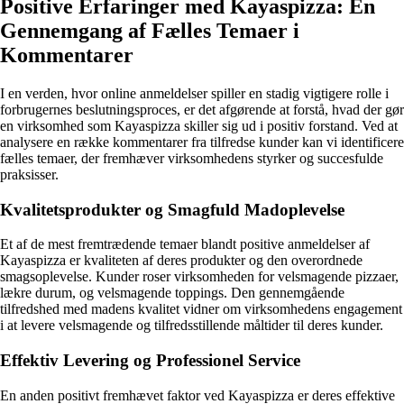
Positive Erfaringer med Kayaspizza: En
Gennemgang af Fælles Temaer i
Kommentarer
I en verden, hvor online anmeldelser spiller en stadig vigtigere rolle i
forbrugernes beslutningsproces, er det afgørende at forstå, hvad der gør
en virksomhed som Kayaspizza skiller sig ud i positiv forstand. Ved at
analysere en række kommentarer fra tilfredse kunder kan vi identificere
fælles temaer, der fremhæver virksomhedens styrker og succesfulde
praksisser.
Kvalitetsprodukter og Smagfuld Madoplevelse
Et af de mest fremtrædende temaer blandt positive anmeldelser af
Kayaspizza er kvaliteten af deres produkter og den overordnede
smagsoplevelse. Kunder roser virksomheden for velsmagende pizzaer,
lækre durum, og velsmagende toppings. Den gennemgående
tilfredshed med madens kvalitet vidner om virksomhedens engagement
i at levere velsmagende og tilfredsstillende måltider til deres kunder.
Effektiv Levering og Professionel Service
En anden positivt fremhævet faktor ved Kayaspizza er deres effektive