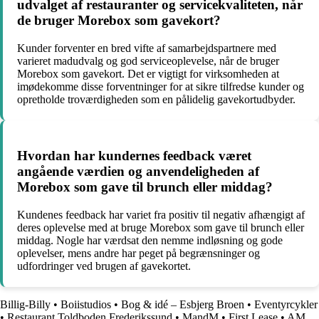
udvalget af restauranter og servicekvaliteten, når
de bruger Morebox som gavekort?
Kunder forventer en bred vifte af samarbejdspartnere med
varieret madudvalg og god serviceoplevelse, når de bruger
Morebox som gavekort. Det er vigtigt for virksomheden at
imødekomme disse forventninger for at sikre tilfredse kunder og
opretholde troværdigheden som en pålidelig gavekortudbyder.
Hvordan har kundernes feedback været
angående værdien og anvendeligheden af
Morebox som gave til brunch eller middag?
Kundenes feedback har variet fra positiv til negativ afhængigt af
deres oplevelse med at bruge Morebox som gave til brunch eller
middag. Nogle har værdsat den nemme indløsning og gode
oplevelser, mens andre har peget på begrænsninger og
udfordringer ved brugen af gavekortet.
Billig-Billy
•
Boiistudios
•
Bog & idé – Esbjerg Broen
•
Eventyrcykler
•
Restaurant Toldboden Frederikssund
•
MandM
•
First Lease
•
AM