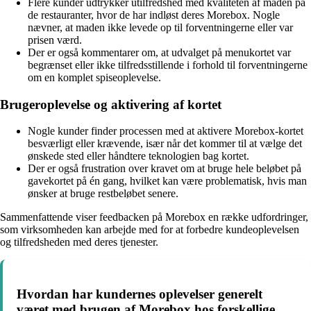
Flere kunder udtrykker utilfredshed med kvaliteten af maden på
de restauranter, hvor de har indløst deres Morebox. Nogle
nævner, at maden ikke levede op til forventningerne eller var
prisen værd.
Der er også kommentarer om, at udvalget på menukortet var
begrænset eller ikke tilfredsstillende i forhold til forventningerne
om en komplet spiseoplevelse.
Brugeroplevelse og aktivering af kortet
Nogle kunder finder processen med at aktivere Morebox-kortet
besværligt eller krævende, især når det kommer til at vælge det
ønskede sted eller håndtere teknologien bag kortet.
Der er også frustration over kravet om at bruge hele beløbet på
gavekortet på én gang, hvilket kan være problematisk, hvis man
ønsker at bruge restbeløbet senere.
Sammenfattende viser feedbacken på Morebox en række udfordringer,
som virksomheden kan arbejde med for at forbedre kundeoplevelsen
og tilfredsheden med deres tjenester.
Hvordan har kundernes oplevelser generelt
været med brugen af Morebox hos forskellige