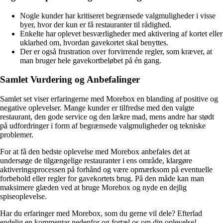
Nogle kunder har kritiseret begrænsede valgmuligheder i visse
byer, hvor der kun er få restauranter til rådighed.
Enkelte har oplevet besværligheder med aktivering af kortet eller
uklarhed om, hvordan gavekortet skal benyttes.
Der er også frustration over forvirrende regler, som kræver, at
man bruger hele gavekortbeløbet på én gang.
Samlet Vurdering og Anbefalinger
Samlet set viser erfaringerne med Morebox en blanding af positive og
negative oplevelser. Mange kunder er tilfredse med den valgte
restaurant, den gode service og den lækre mad, mens andre har stødt
på udfordringer i form af begrænsede valgmuligheder og tekniske
problemer.
For at få den bedste oplevelse med Morebox anbefales det at
undersøge de tilgængelige restauranter i ens område, klargøre
aktiveringsprocessen på forhånd og være opmærksom på eventuelle
forbehold eller regler for gavekortets brug. På den måde kan man
maksimere glæden ved at bruge Morebox og nyde en dejlig
spiseoplevelse.
Har du erfaringer med Morebox, som du gerne vil dele? Efterlad
endelig en kommentar nedenfor og fortæl os om din oplevelse!