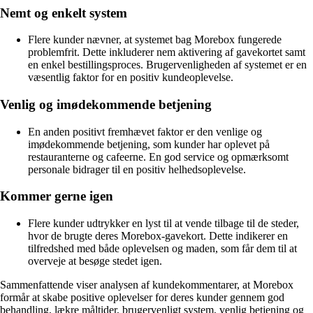
Nemt og enkelt system
Flere kunder nævner, at systemet bag Morebox fungerede
problemfrit. Dette inkluderer nem aktivering af gavekortet samt
en enkel bestillingsproces. Brugervenligheden af systemet er en
væsentlig faktor for en positiv kundeoplevelse.
Venlig og imødekommende betjening
En anden positivt fremhævet faktor er den venlige og
imødekommende betjening, som kunder har oplevet på
restauranterne og cafeerne. En god service og opmærksomt
personale bidrager til en positiv helhedsoplevelse.
Kommer gerne igen
Flere kunder udtrykker en lyst til at vende tilbage til de steder,
hvor de brugte deres Morebox-gavekort. Dette indikerer en
tilfredshed med både oplevelsen og maden, som får dem til at
overveje at besøge stedet igen.
Sammenfattende viser analysen af kundekommentarer, at Morebox
formår at skabe positive oplevelser for deres kunder gennem god
behandling, lækre måltider, brugervenligt system, venlig betjening og