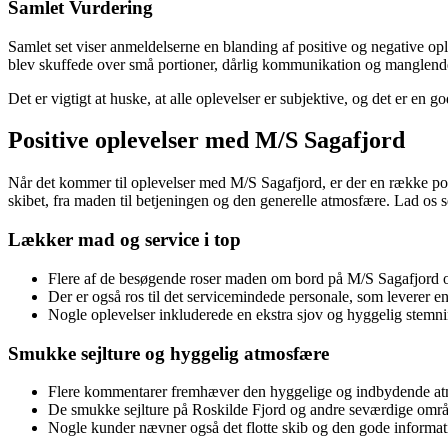
Samlet Vurdering
Samlet set viser anmeldelserne en blanding af positive og negative
blev skuffede over små portioner, dårlig kommunikation og manglende
Det er vigtigt at huske, at alle oplevelser er subjektive, og det er e
Positive oplevelser med M/S Sagafjord
Når det kommer til oplevelser med M/S Sagafjord, er der en række pos
skibet, fra maden til betjeningen og den generelle atmosfære. Lad os s
Lækker mad og service i top
Flere af de besøgende roser maden om bord på M/S Sagafjord 
Der er også ros til det servicemindede personale, som leverer en fø
Nogle oplevelser inkluderede en ekstra sjov og hyggelig stemn
Smukke sejlture og hyggelig atmosfære
Flere kommentarer fremhæver den hyggelige og indbydende atm
De smukke sejlture på Roskilde Fjord og andre seværdige område
Nogle kunder nævner også det flotte skib og den gode informatio