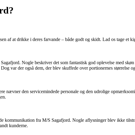
ord?
sen af at drikke i deres farvande – både godt og skidt. Lad os tage et k
agafjord. Nogle beskriver det som fantastisk god oplevelse med skøn 
t. Dog var der også dem, der blev skuffede over portionernes størrelse og
Flere nævner den servicemindede personale og den udrolige opmærksomh
gen.
de kommunikation fra M/S Sagafjord. Nogle aflysninger blev ikke tilst
landt kunderne.