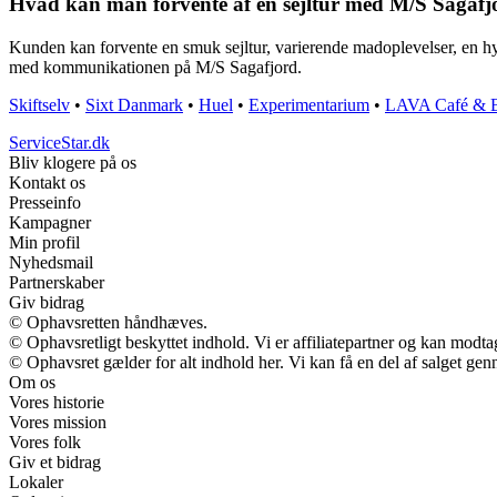
Hvad kan man forvente af en sejltur med M/S Sagafj
Kunden kan forvente en smuk sejltur, varierende madoplevelser, en h
med kommunikationen på M/S Sagafjord.
Skiftselv
•
Sixt Danmark
•
Huel
•
Experimentarium
•
LAVA Café & B
ServiceStar.dk
Bliv klogere på os
Kontakt os
Presseinfo
Kampagner
Min profil
Nyhedsmail
Partnerskaber
Giv bidrag
© Ophavsretten håndhæves.
© Ophavsretligt beskyttet indhold. Vi er affiliatepartner og kan modt
© Ophavsret gælder for alt indhold her. Vi kan få en del af salget gen
Om os
Vores historie
Vores mission
Vores folk
Giv et bidrag
Lokaler