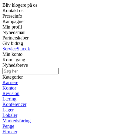
Bliv klogere på os
Kontakt os
Presseinfo
Kampagner
Min profil
Nyhedsmail
Partnerskaber
Giv bidrag
ServiceStar.dk
Min konto
Kom i gang
Nyhedsbreve
Kategorier
Karriere
Kontor
Revision
Læring
Konferencer
Lager
Lokaler
Markedsføring
Penge
Firmaer