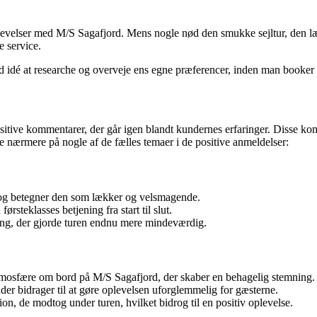
 oplevelser med M/S Sagafjord. Mens nogle nød den smukke sejltur, de
 service.
n god idé at researche og overveje ens egne præferencer, inden man book
itive kommentarer, der går igen blandt kundernes erfaringer. Disse ko
e nærmere på nogle af de fælles temaer i de positive anmeldelser:
og betegner den som lækker og velsmagende.
rsteklasses betjening fra start til slut.
ing, der gjorde turen endnu mere mindeværdig.
osfære om bord på M/S Sagafjord, der skaber en behagelig stemning.
r bidrager til at gøre oplevelsen uforglemmelig for gæsterne.
n, de modtog under turen, hvilket bidrog til en positiv oplevelse.