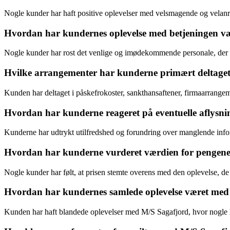
Nogle kunder har haft positive oplevelser med velsmagende og velanret
Hvordan har kundernes oplevelse med betjeningen v
Nogle kunder har rost det venlige og imødekommende personale, der bid
Hvilke arrangementer har kunderne primært deltaget
Kunden har deltaget i påskefrokoster, sankthansaftener, firmaarrangem
Hvordan har kunderne reageret på eventuelle aflysni
Kunderne har udtrykt utilfredshed og forundring over manglende inform
Hvordan har kunderne vurderet værdien for pengen
Nogle kunder har følt, at prisen stemte overens med den oplevelse, de f
Hvordan har kundernes samlede oplevelse været med
Kunden har haft blandede oplevelser med M/S Sagafjord, hvor nogle ha