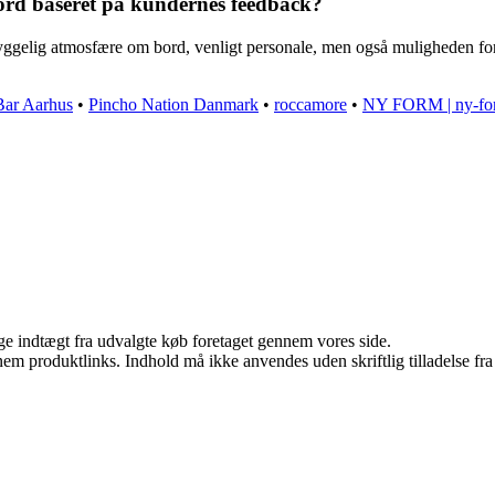
ord baseret på kundernes feedback?
yggelig atmosfære om bord, venligt personale, men også muligheden for
ar Aarhus
•
Pincho Nation Danmark
•
roccamore
•
NY FORM | ny-fo
age indtægt fra udvalgte køb foretaget gennem vores side.
nem produktlinks. Indhold må ikke anvendes uden skriftlig tilladelse fra