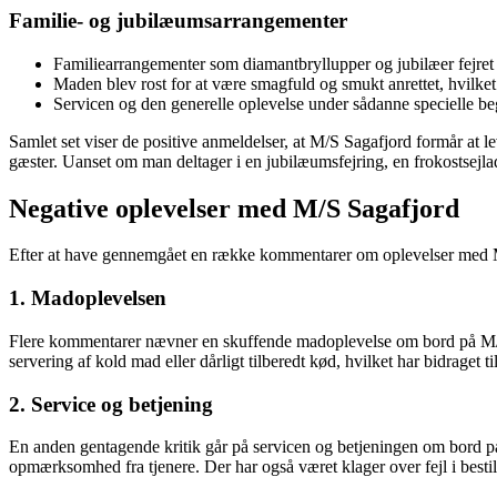
Familie- og jubilæumsarrangementer
Familiearrangementer som diamantbryllupper og jubilæer fejre
Maden blev rost for at være smagfuld og smukt anrettet, hvilket b
Servicen og den generelle oplevelse under sådanne specielle b
Samlet set viser de positive anmeldelser, at M/S Sagafjord formår at 
gæster. Uanset om man deltager i en jubilæumsfejring, en frokostsejl
Negative oplevelser med M/S Sagafjord
Efter at have gennemgået en række kommentarer om oplevelser med M/S
1. Madoplevelsen
Flere kommentarer nævner en skuffende madoplevelse om bord på M/S S
servering af kold mad eller dårligt tilberedt kød, hvilket har bidraget t
2. Service og betjening
En anden gentagende kritik går på servicen og betjeningen om bord på 
opmærksomhed fra tjenere. Der har også været klager over fejl i best