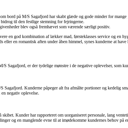
t om bord på M/S Sagafjord har skabt glæde og gode minder for mange 
idrog til den festlige stemning for fejringerne.
egivenheder blev også fremhævet som værende særligt positiv.
levere en god kombination af lækker mad, førsteklasses service og en h
ads eller en romantisk aften under åben himmel, synes kunderne at have
 Sagafjord, er der tydelige mønstre i de negative oplevelser, som kun
agafjord. Kunderne påpeger alt fra afmålte portioner og kedelig smag
il en negativ oplevelse.
skibet. Kunder har rapporteret om uorganiseret personale, lang ventetid
illinger og en manglende evne til at imødekomme kundernes behov på en 