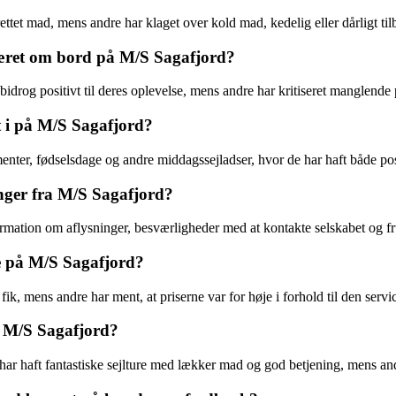
tet mad, mens andre har klaget over kold mad, kedelig eller dårligt til
æret om bord på M/S Sagafjord?
rog positivt til deres oplevelse, mens andre har kritiseret manglende 
 i på M/S Sagafjord?
enter, fødselsdage og andre middagssejladser, hvor de har haft både pos
nger fra M/S Sagafjord?
ation om aflysninger, besværligheder med at kontakte selskabet og frust
e på M/S Sagafjord?
ik, mens andre har ment, at priserne var for høje i forhold til den serv
 M/S Sagafjord?
r haft fantastiske sejlture med lækker mad og god betjening, mens and