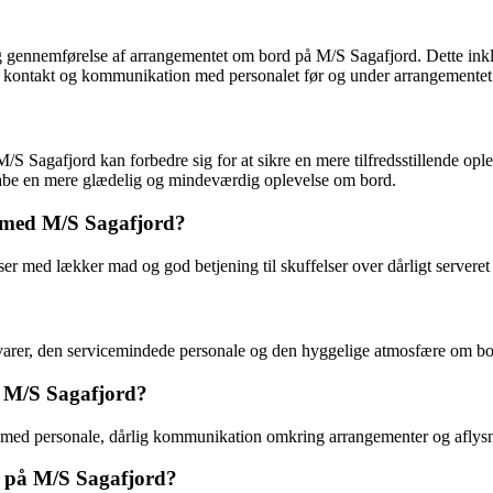
 gennemførelse af arrangementet om bord på M/S Sagafjord. Dette inklud
 kontakt og kommunikation med personalet før og under arrangementet
/S Sagafjord kan forbedre sig for at sikre en mere tilfredsstillende oplev
 skabe en mere glædelig og mindeværdig oplevelse om bord.
e med M/S Sagafjord?
r med lækker mad og god betjening til skuffelser over dårligt serveret 
åvarer, den servicemindede personale og den hyggelige atmosfære om b
d M/S Sagafjord?
 med personale, dårlig kommunikation omkring arrangementer og aflysnin
 på M/S Sagafjord?