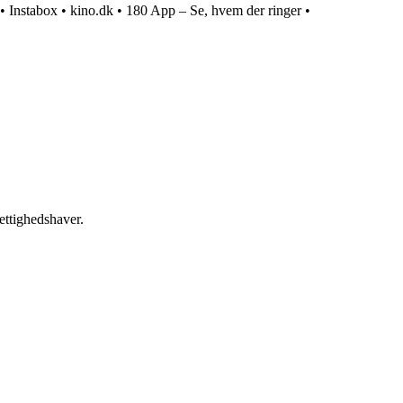
•
Instabox
•
kino.dk
•
180 App – Se, hvem der ringer
•
ettighedshaver.