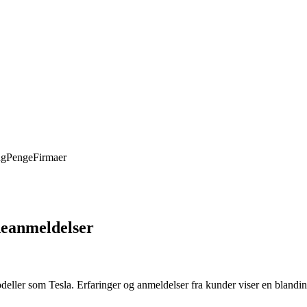
ng
Penge
Firmaer
deanmeldelser
modeller som Tesla. Erfaringer og anmeldelser fra kunder viser en blandi