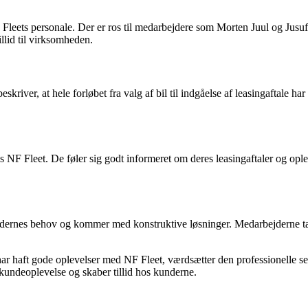
ts personale. Der er ros til medarbejdere som Morten Juul og Jusuf Asi
lid til virksomheden.
iver, at hele forløbet fra valg af bil til indgåelse af leasingaftale har
os NF Fleet. De føler sig godt informeret om deres leasingaftaler og op
undernes behov og kommer med konstruktive løsninger. Medarbejderne tager
 har haft gode oplevelser med NF Fleet, værdsætter den professionelle s
v kundeoplevelse og skaber tillid hos kunderne.