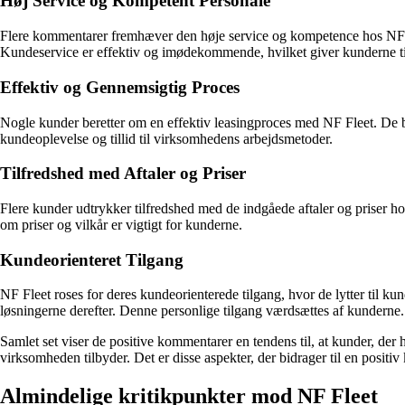
Høj Service og Kompetent Personale
Flere kommentarer fremhæver den høje service og kompetence hos NF Flee
Kundeservice er effektiv og imødekommende, hvilket giver kunderne til
Effektiv og Gennemsigtig Proces
Nogle kunder beretter om en effektiv leasingproces med NF Fleet. De beskr
kundeoplevelse og tillid til virksomhedens arbejdsmetoder.
Tilfredshed med Aftaler og Priser
Flere kunder udtrykker tilfredshed med de indgåede aftaler og priser h
om priser og vilkår er vigtigt for kunderne.
Kundeorienteret Tilgang
NF Fleet roses for deres kundeorienterede tilgang, hvor de lytter til k
løsningerne derefter. Denne personlige tilgang værdsættes af kunderne.
Samlet set viser de positive kommentarer en tendens til, at kunder, der
virksomheden tilbyder. Det er disse aspekter, der bidrager til en positi
Almindelige kritikpunkter mod NF Fleet