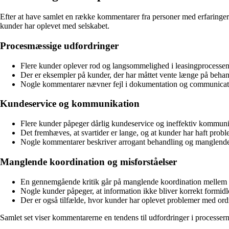
Efter at have samlet en række kommentarer fra personer med erfaringer 
kunder har oplevet med selskabet.
Procesmæssige udfordringer
Flere kunder oplever rod og langsommelighed i leasingprocesse
Der er eksempler på kunder, der har måttet vente længe på behand
Nogle kommentarer nævner fejl i dokumentation og communication,
Kundeservice og kommunikation
Flere kunder påpeger dårlig kundeservice og ineffektiv kommuni
Det fremhæves, at svartider er lange, og at kunder har haft prob
Nogle kommentarer beskriver arrogant behandling og manglende 
Manglende koordination og misforståelser
En gennemgående kritik går på manglende koordination mellem NF F
Nogle kunder påpeger, at information ikke bliver korrekt formidl
Der er også tilfælde, hvor kunder har oplevet problemer med ordr
Samlet set viser kommentarerne en tendens til udfordringer i processe