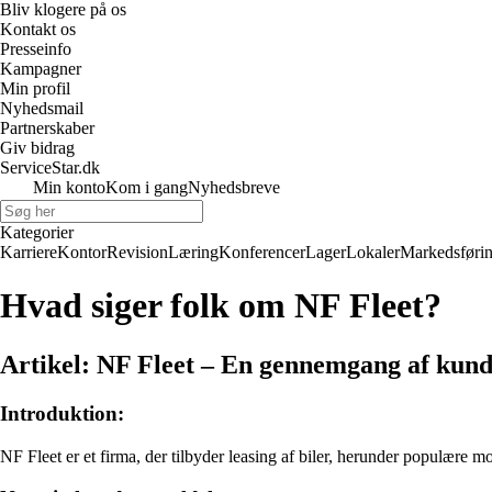
Bliv klogere på os
Kontakt os
Presseinfo
Kampagner
Min profil
Nyhedsmail
Partnerskaber
Giv bidrag
ServiceStar.dk
Min konto
Kom i gang
Nyhedsbreve
Kategorier
Karriere
Kontor
Revision
Læring
Konferencer
Lager
Lokaler
Markedsføri
Hvad siger folk om NF Fleet?
Artikel: NF Fleet – En gennemgang af kun
Introduktion:
NF Fleet er et firma, der tilbyder leasing af biler, herunder populære 