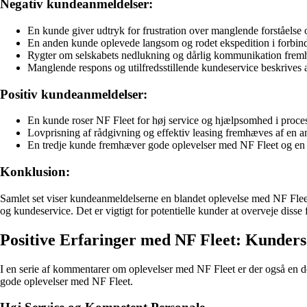
Negativ kundeanmeldelser:
En kunde giver udtryk for frustration over manglende forståelse 
En anden kunde oplevede langsom og rodet ekspedition i forbinde
Rygter om selskabets nedlukning og dårlig kommunikation fremhæ
Manglende respons og utilfredsstillende kundeservice beskrives 
Positiv kundeanmeldelser:
En kunde roser NF Fleet for høj service og hjælpsomhed i process
Lovprisning af rådgivning og effektiv leasing fremhæves af en a
En tredje kunde fremhæver gode oplevelser med NF Fleet og en pr
Konklusion:
Samlet set viser kundeanmeldelserne en blandet oplevelse med NF Flee
og kundeservice. Det er vigtigt for potentielle kunder at overveje disse
Positive Erfaringer med NF Fleet: Kunder
I en serie af kommentarer om oplevelser med NF Fleet er der også en de
gode oplevelser med NF Fleet.