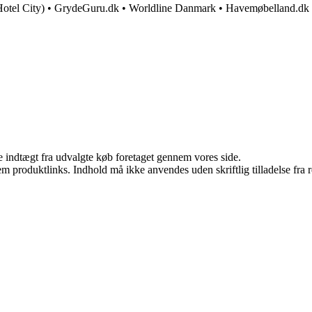
otel City)
•
GrydeGuru.dk
•
Worldline Danmark
•
Havemøbelland.dk
e indtægt fra udvalgte køb foretaget gennem vores side.
m produktlinks. Indhold må ikke anvendes uden skriftlig tilladelse fra r