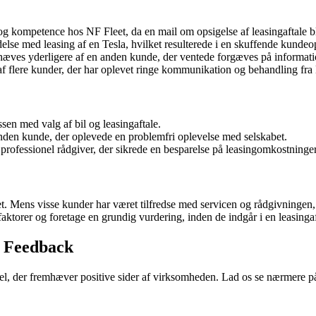
og kompetence hos NF Fleet, da en mail om opsigelse af leasingaftale bl
lse med leasing af en Tesla, hvilket resulterede i en skuffende kundeo
ves yderligere af en anden kunde, der ventede forgæves på informatio
af flere kunder, der har oplevet ringe kommunikation og behandling fra
en med valg af bil og leasingaftale.
nden kunde, der oplevede en problemfri oplevelse med selskabet.
ofessionel rådgiver, der sikrede en besparelse på leasingomkostninger
t. Mens visse kunder har været tilfredse med servicen og rådgivningen
 faktorer og foretage en grundig vurdering, inden de indgår i en leasing
s Feedback
l, der fremhæver positive sider af virksomheden. Lad os se nærmere på 