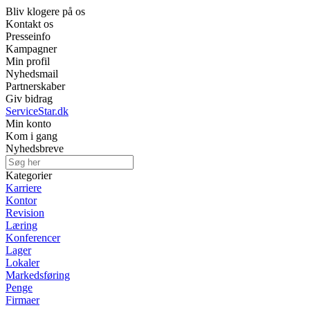
Bliv klogere på os
Kontakt os
Presseinfo
Kampagner
Min profil
Nyhedsmail
Partnerskaber
Giv bidrag
ServiceStar.dk
Min konto
Kom i gang
Nyhedsbreve
Kategorier
Karriere
Kontor
Revision
Læring
Konferencer
Lager
Lokaler
Markedsføring
Penge
Firmaer