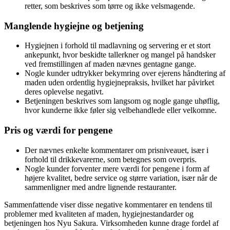
retter, som beskrives som tørre og ikke velsmagende.
Manglende hygiejne og betjening
Hygiejnen i forhold til madlavning og servering er et stort
ankepunkt, hvor beskidte tallerkner og mangel på handsker
ved fremstillingen af maden nævnes gentagne gange.
Nogle kunder udtrykker bekymring over ejerens håndtering af
maden uden ordentlig hygiejnepraksis, hvilket har påvirket
deres oplevelse negativt.
Betjeningen beskrives som langsom og nogle gange uhøflig,
hvor kunderne ikke føler sig velbehandlede eller velkomne.
Pris og værdi for pengene
Der nævnes enkelte kommentarer om prisniveauet, især i
forhold til drikkevarerne, som betegnes som overpris.
Nogle kunder forventer mere værdi for pengene i form af
højere kvalitet, bedre service og større variation, især når de
sammenligner med andre lignende restauranter.
Sammenfattende viser disse negative kommentarer en tendens til
problemer med kvaliteten af maden, hygiejnestandarder og
betjeningen hos Nyu Sakura. Virksomheden kunne drage fordel af