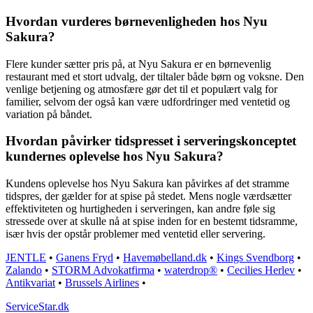
Hvordan vurderes børnevenligheden hos Nyu
Sakura?
Flere kunder sætter pris på, at Nyu Sakura er en børnevenlig
restaurant med et stort udvalg, der tiltaler både børn og voksne. Den
venlige betjening og atmosfære gør det til et populært valg for
familier, selvom der også kan være udfordringer med ventetid og
variation på båndet.
Hvordan påvirker tidspresset i serveringskonceptet
kundernes oplevelse hos Nyu Sakura?
Kundens oplevelse hos Nyu Sakura kan påvirkes af det stramme
tidspres, der gælder for at spise på stedet. Mens nogle værdsætter
effektiviteten og hurtigheden i serveringen, kan andre føle sig
stressede over at skulle nå at spise inden for en bestemt tidsramme,
især hvis der opstår problemer med ventetid eller servering.
JENTLE
•
Ganens Fryd
•
Havemøbelland.dk
•
Kings Svendborg
•
Zalando
•
STORM Advokatfirma
•
waterdrop®
•
Cecilies Herlev
•
Antikvariat
•
Brussels Airlines
•
ServiceStar.dk