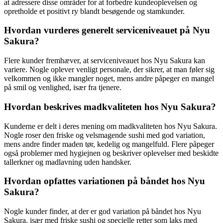
at adressere disse områder for at forbedre kundeoplevelsen og
opretholde et positivt ry blandt besøgende og stamkunder.
Hvordan vurderes generelt serviceniveauet på Nyu
Sakura?
Flere kunder fremhæver, at serviceniveauet hos Nyu Sakura kan
variere. Nogle oplever venligt personale, der sikrer, at man føler sig
velkommen og ikke mangler noget, mens andre påpeger en mangel
på smil og venlighed, især fra tjenere.
Hvordan beskrives madkvaliteten hos Nyu Sakura?
Kunderne er delt i deres mening om madkvaliteten hos Nyu Sakura.
Nogle roser den friske og velsmagende sushi med god variation,
mens andre finder maden tør, kedelig og mangelfuld. Flere påpeger
også problemer med hygiejnen og beskriver oplevelser med beskidte
tallerkner og madlavning uden handsker.
Hvordan opfattes variationen på båndet hos Nyu
Sakura?
Nogle kunder finder, at der er god variation på båndet hos Nyu
Sakura, især med friske sushi og specielle retter som laks med