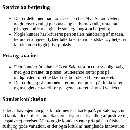
Service og betjening
Der er delte meninger om servicen hos Nyu Sakura. Mens
nogle roser venligt personale og en børnevenlig restaurant,
påpeger andre manglende smil og langsom betjening.
Nogle kunder har kritiseret personalets håndtering af maden,
herunder at ejeren fylder tallerkner uden handsker og betjener
kunder uden hygiejnisk praksis.
Pris og kvalitet
Flere kunder fremhæver Nyu Sakura som et prisvenligt valg
med god kvalitet til prisen. Studerende sætter pris på
muligheden for et lækkert måltid uden at blive ruineret.
Der er dog også kommentarer om overpriser på drikkevarer
og manglende værdi for pengene baseret på madkvaliteten.
Samlet konklusion
Efter at have gennemgået kundernes feedback på Nyu Sakura, kan
vi konkludere, at restaurantkæden tilbyder en blanding af positive og
negative oplevelser. Mens nogle kunder sætter pris på den friske
sushi og gode variation, er der også kritik af manglende innovation