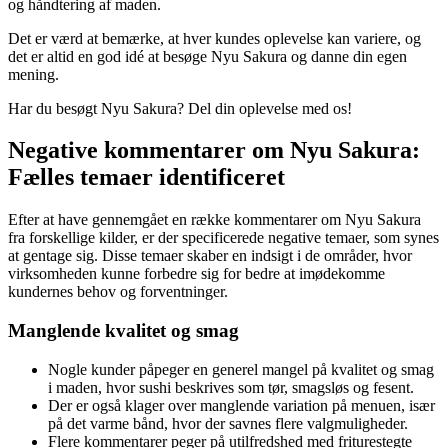
og håndtering af maden.
Det er værd at bemærke, at hver kundes oplevelse kan variere, og
det er altid en god idé at besøge Nyu Sakura og danne din egen
mening.
Har du besøgt Nyu Sakura? Del din oplevelse med os!
Negative kommentarer om Nyu Sakura:
Fælles temaer identificeret
Efter at have gennemgået en række kommentarer om Nyu Sakura
fra forskellige kilder, er der specificerede negative temaer, som synes
at gentage sig. Disse temaer skaber en indsigt i de områder, hvor
virksomheden kunne forbedre sig for bedre at imødekomme
kundernes behov og forventninger.
Manglende kvalitet og smag
Nogle kunder påpeger en generel mangel på kvalitet og smag
i maden, hvor sushi beskrives som tør, smagsløs og fesent.
Der er også klager over manglende variation på menuen, især
på det varme bånd, hvor der savnes flere valgmuligheder.
Flere kommentarer peger på utilfredshed med friturestegte