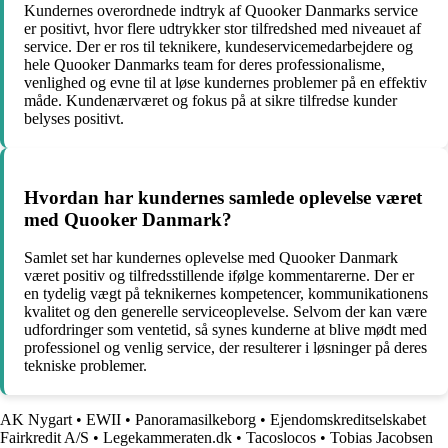
Kundernes overordnede indtryk af Quooker Danmarks service
er positivt, hvor flere udtrykker stor tilfredshed med niveauet af
service. Der er ros til teknikere, kundeservicemedarbejdere og
hele Quooker Danmarks team for deres professionalisme,
venlighed og evne til at løse kundernes problemer på en effektiv
måde. Kundenærværet og fokus på at sikre tilfredse kunder
belyses positivt.
Hvordan har kundernes samlede oplevelse været
med Quooker Danmark?
Samlet set har kundernes oplevelse med Quooker Danmark
været positiv og tilfredsstillende ifølge kommentarerne. Der er
en tydelig vægt på teknikernes kompetencer, kommunikationens
kvalitet og den generelle serviceoplevelse. Selvom der kan være
udfordringer som ventetid, så synes kunderne at blive mødt med
professionel og venlig service, der resulterer i løsninger på deres
tekniske problemer.
AK Nygart
•
EWII
•
Panoramasilkeborg
•
Ejendomskreditselskabet
Fairkredit A/S
•
Legekammeraten.dk
•
Tacoslocos
•
Tobias Jacobsen