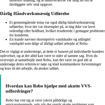
udbedret småting, og at håndværkerne var lang tid om at
færdiggøre selv små opgaver.
Dårlig Håndværksmæssig Udførelse
Et gennemgående tema var også dårlig håndværksmæssig
udførelse, hvor der var eksempler på, at ting ikke var lavet
ordentligt eller holdbart, hvilket resulterede i gentagne problemer
for kunderne.
En kunde nævner eksempelvis vandskader og utilsigtet
vandspild som følge af dårligt udført arbejde af Rebo.
Det er vigtigt at understrege, at dette er baseret på individuelle kunders
oplevelser, og at der altid kan være to sider af samme sag. Hvis du
overvejer at samarbejde med Rebo, kan det være en god idé at
undersøge deres referencer nøje og klart kommunikere forventninger
og krav til det arbejde, du ønsker udført.
Hvordan kan Rebo hjælpe med akutte VVS-
udfordringer?
Rebo har vist sig at være yderst pålidelige og
serviceorienterede, selv når der opstår akutte problemer som