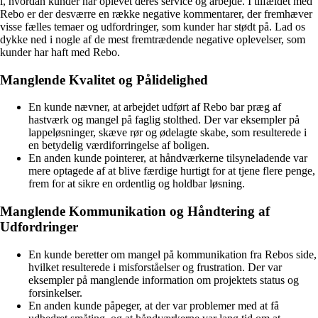
i, hvordan kunder har oplevet deres service og arbejde. I tilfældet med
Rebo er der desværre en række negative kommentarer, der fremhæver
visse fælles temaer og udfordringer, som kunder har stødt på. Lad os
dykke ned i nogle af de mest fremtrædende negative oplevelser, som
kunder har haft med Rebo.
Manglende Kvalitet og Pålidelighed
En kunde nævner, at arbejdet udført af Rebo bar præg af
hastværk og mangel på faglig stolthed. Der var eksempler på
lappeløsninger, skæve rør og ødelagte skabe, som resulterede i
en betydelig værdiforringelse af boligen.
En anden kunde pointerer, at håndværkerne tilsyneladende var
mere optagede af at blive færdige hurtigt for at tjene flere penge,
frem for at sikre en ordentlig og holdbar løsning.
Manglende Kommunikation og Håndtering af
Udfordringer
En kunde beretter om mangel på kommunikation fra Rebos side,
hvilket resulterede i misforståelser og frustration. Der var
eksempler på manglende information om projektets status og
forsinkelser.
En anden kunde påpeger, at der var problemer med at få