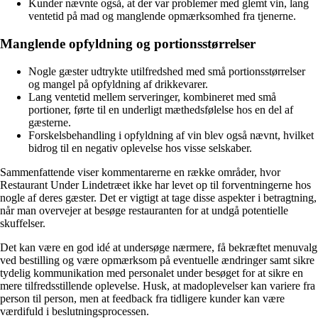
Kunder nævnte også, at der var problemer med glemt vin, lang
ventetid på mad og manglende opmærksomhed fra tjenerne.
Manglende opfyldning og portionsstørrelser
Nogle gæster udtrykte utilfredshed med små portionsstørrelser
og mangel på opfyldning af drikkevarer.
Lang ventetid mellem serveringer, kombineret med små
portioner, førte til en underligt mæthedsfølelse hos en del af
gæsterne.
Forskelsbehandling i opfyldning af vin blev også nævnt, hvilket
bidrog til en negativ oplevelse hos visse selskaber.
Sammenfattende viser kommentarerne en række områder, hvor
Restaurant Under Lindetræet ikke har levet op til forventningerne hos
nogle af deres gæster. Det er vigtigt at tage disse aspekter i betragtning,
når man overvejer at besøge restauranten for at undgå potentielle
skuffelser.
Det kan være en god idé at undersøge nærmere, få bekræftet menuvalg
ved bestilling og være opmærksom på eventuelle ændringer samt sikre
tydelig kommunikation med personalet under besøget for at sikre en
mere tilfredsstillende oplevelse. Husk, at madoplevelser kan variere fra
person til person, men at feedback fra tidligere kunder kan være
værdifuld i beslutningsprocessen.