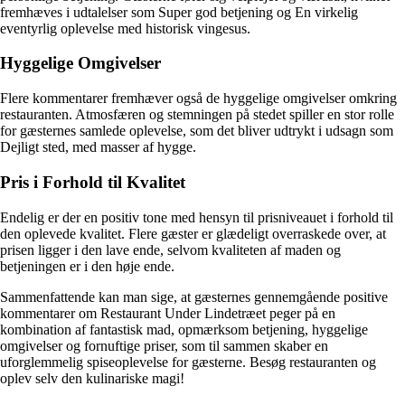
fremhæves i udtalelser som Super god betjening og En virkelig
eventyrlig oplevelse med historisk vingesus.
Hyggelige Omgivelser
Flere kommentarer fremhæver også de hyggelige omgivelser omkring
restauranten. Atmosfæren og stemningen på stedet spiller en stor rolle
for gæsternes samlede oplevelse, som det bliver udtrykt i udsagn som
Dejligt sted, med masser af hygge.
Pris i Forhold til Kvalitet
Endelig er der en positiv tone med hensyn til prisniveauet i forhold til
den oplevede kvalitet. Flere gæster er glædeligt overraskede over, at
prisen ligger i den lave ende, selvom kvaliteten af maden og
betjeningen er i den høje ende.
Sammenfattende kan man sige, at gæsternes gennemgående positive
kommentarer om Restaurant Under Lindetræet peger på en
kombination af fantastisk mad, opmærksom betjening, hyggelige
omgivelser og fornuftige priser, som til sammen skaber en
uforglemmelig spiseoplevelse for gæsterne. Besøg restauranten og
oplev selv den kulinariske magi!