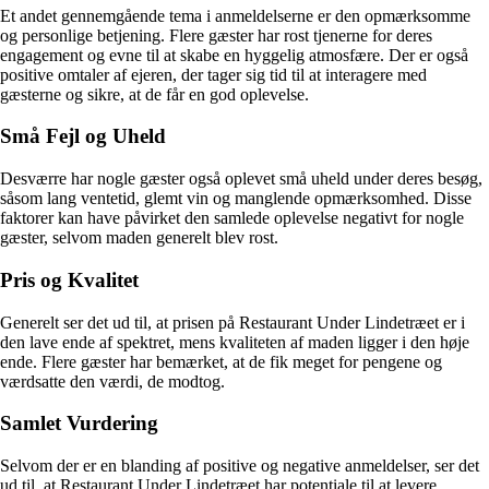
Et andet gennemgående tema i anmeldelserne er den opmærksomme
og personlige betjening. Flere gæster har rost tjenerne for deres
engagement og evne til at skabe en hyggelig atmosfære. Der er også
positive omtaler af ejeren, der tager sig tid til at interagere med
gæsterne og sikre, at de får en god oplevelse.
Små Fejl og Uheld
Desværre har nogle gæster også oplevet små uheld under deres besøg,
såsom lang ventetid, glemt vin og manglende opmærksomhed. Disse
faktorer kan have påvirket den samlede oplevelse negativt for nogle
gæster, selvom maden generelt blev rost.
Pris og Kvalitet
Generelt ser det ud til, at prisen på Restaurant Under Lindetræet er i
den lave ende af spektret, mens kvaliteten af maden ligger i den høje
ende. Flere gæster har bemærket, at de fik meget for pengene og
værdsatte den værdi, de modtog.
Samlet Vurdering
Selvom der er en blanding af positive og negative anmeldelser, ser det
ud til, at Restaurant Under Lindetræet har potentiale til at levere