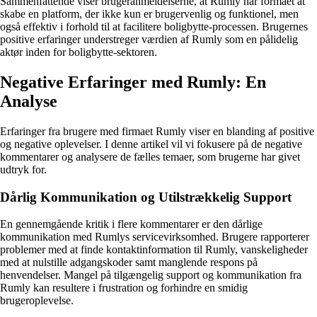
Sammenfattende viser brugeranmeldelserne, at Rumly har formået at
skabe en platform, der ikke kun er brugervenlig og funktionel, men
også effektiv i forhold til at facilitere boligbytte-processen. Brugernes
positive erfaringer understreger værdien af Rumly som en pålidelig
aktør inden for boligbytte-sektoren.
Negative Erfaringer med Rumly: En
Analyse
Erfaringer fra brugere med firmaet Rumly viser en blanding af positive
og negative oplevelser. I denne artikel vil vi fokusere på de negative
kommentarer og analysere de fælles temaer, som brugerne har givet
udtryk for.
Dårlig Kommunikation og Utilstrækkelig Support
En gennemgående kritik i flere kommentarer er den dårlige
kommunikation med Rumlys servicevirksomhed. Brugere rapporterer
problemer med at finde kontaktinformation til Rumly, vanskeligheder
med at nulstille adgangskoder samt manglende respons på
henvendelser. Mangel på tilgængelig support og kommunikation fra
Rumly kan resultere i frustration og forhindre en smidig
brugeroplevelse.