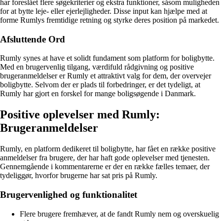
har foreslået flere søgekriterier og ekstra funktioner, såsom muligheden
for at bytte leje- eller ejerlejligheder. Disse input kan hjælpe med at
forme Rumlys fremtidige retning og styrke deres position på markedet.
Afsluttende Ord
Rumly synes at have et solidt fundament som platform for boligbytte.
Med en brugervenlig tilgang, værdifuld rådgivning og positive
brugeranmeldelser er Rumly et attraktivt valg for dem, der overvejer
boligbytte. Selvom der er plads til forbedringer, er det tydeligt, at
Rumly har gjort en forskel for mange boligsøgende i Danmark.
Positive oplevelser med Rumly:
Brugeranmeldelser
Rumly, en platform dedikeret til boligbytte, har fået en række positive
anmeldelser fra brugere, der har haft gode oplevelser med tjenesten.
Gennemgående i kommentarerne er der en række fælles temaer, der
tydeliggør, hvorfor brugerne har sat pris på Rumly.
Brugervenlighed og funktionalitet
Flere brugere fremhæver, at de fandt Rumly nem og overskuelig