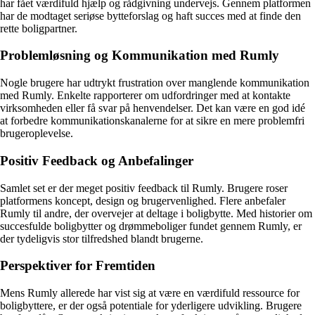
har fået værdifuld hjælp og rådgivning undervejs. Gennem platformen
har de modtaget seriøse bytteforslag og haft succes med at finde den
rette boligpartner.
Problemløsning og Kommunikation med Rumly
Nogle brugere har udtrykt frustration over manglende kommunikation
med Rumly. Enkelte rapporterer om udfordringer med at kontakte
virksomheden eller få svar på henvendelser. Det kan være en god idé
at forbedre kommunikationskanalerne for at sikre en mere problemfri
brugeroplevelse.
Positiv Feedback og Anbefalinger
Samlet set er der meget positiv feedback til Rumly. Brugere roser
platformens koncept, design og brugervenlighed. Flere anbefaler
Rumly til andre, der overvejer at deltage i boligbytte. Med historier om
succesfulde boligbytter og drømmeboliger fundet gennem Rumly, er
der tydeligvis stor tilfredshed blandt brugerne.
Perspektiver for Fremtiden
Mens Rumly allerede har vist sig at være en værdifuld ressource for
boligbyttere, er der også potentiale for yderligere udvikling. Brugere