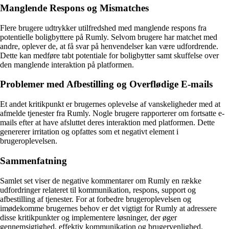
Manglende Respons og Mismatches
Flere brugere udtrykker utilfredshed med manglende respons fra
potentielle boligbyttere på Rumly. Selvom brugere har matchet med
andre, oplever de, at få svar på henvendelser kan være udfordrende.
Dette kan medføre tabt potentiale for boligbytter samt skuffelse over
den manglende interaktion på platformen.
Problemer med Afbestilling og Overflødige E-mails
Et andet kritikpunkt er brugernes oplevelse af vanskeligheder med at
afmelde tjenester fra Rumly. Nogle brugere rapporterer om fortsatte e-
mails efter at have afsluttet deres interaktion med platformen. Dette
genererer irritation og opfattes som et negativt element i
brugeroplevelsen.
Sammenfatning
Samlet set viser de negative kommentarer om Rumly en række
udfordringer relateret til kommunikation, respons, support og
afbestilling af tjenester. For at forbedre brugeroplevelsen og
imødekomme brugernes behov er det vigtigt for Rumly at adressere
disse kritikpunkter og implementere løsninger, der øger
gennemsigtighed, effektiv kommunikation og brugervenlighed.