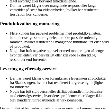
taget alvorligt eller besvaret tilfredsstillende.
Der har været klager over manglende respons eller lange
ventetider på svar fra virksomheden, hvilket har resulteret i
frustration hos kunderne.
Produktkvalitet og montering
Flere kunder har påpeget problemer med produktkvaliteten,
herunder svage skruer og dele, der ikke passede ordentligt
sammen, hvilket resulterede i manglende funktionalitet eller brud
på produktet.
Nogle har haft negative oplevelser med monteringen af sengen,
hvor det enten var besværligt eller krævede ekstra tid og
ressourcer end forventet.
Levering og eftersalgsservice
Der har været klager over forsinkelser i leveringen af produkter
fra Skabssengen, hvilket har resulteret i ærgrelse og ulejlighed
for kunderne.
Nogle har følt sig overset eller dårligt behandlet i forbindelse
med eftersalgsservice, hvor deres problemer eller klager ikke
blev håndteret tilfredsstillende af virksomheden.
Det er vigtigt at bemærke, at selvom der er negative kommentarer om