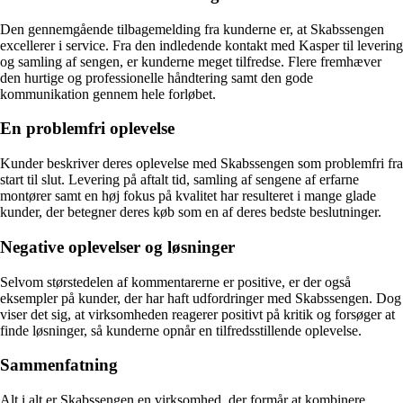
Den gennemgående tilbagemelding fra kunderne er, at Skabssengen
excellerer i service. Fra den indledende kontakt med Kasper til levering
og samling af sengen, er kunderne meget tilfredse. Flere fremhæver
den hurtige og professionelle håndtering samt den gode
kommunikation gennem hele forløbet.
En problemfri oplevelse
Kunder beskriver deres oplevelse med Skabssengen som problemfri fra
start til slut. Levering på aftalt tid, samling af sengene af erfarne
montører samt en høj fokus på kvalitet har resulteret i mange glade
kunder, der betegner deres køb som en af deres bedste beslutninger.
Negative oplevelser og løsninger
Selvom størstedelen af kommentarerne er positive, er der også
eksempler på kunder, der har haft udfordringer med Skabssengen. Dog
viser det sig, at virksomheden reagerer positivt på kritik og forsøger at
finde løsninger, så kunderne opnår en tilfredsstillende oplevelse.
Sammenfatning
Alt i alt er Skabssengen en virksomhed, der formår at kombinere