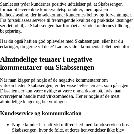
Samlet set tyder kundernes positive udtalelser på, at Skabssengen
formår at levere ikke kun kvalitetsprodukter, men også en
helhedsløsning, der imødekommer kundernes behov og forventninger.
Fra førsteklasses service til fremragende kvalitet og praktiske løsninger
ser det ud til, at Skabssengen har formået at vinde kundernes tillid og
begejstring.
Har du også haft en god oplevelse med Skabssengen, eller har du
erfaringer, du gerne vil dele? Lad os vide i kommentarfeltet nedenfor!
Almindelige temaer i negative
kommentarer om Skabssengen
Når man kigger på nogle af de negative kommentarer om
virksomheden Skabssengen, er der visse fælles temaer, som går igen.
Disse temaer kan være nyttige at være opmærksom på, hvis man
overvejer at handle med virksomheden. Her er nogle af de mest
almindelige klager og bekymringer:
Kundeservice og kommunikation
Nogle kunder har udtrykt utilfredshed med kundeservicen hos
Skabssengen, hvor de følte, at deres henvendelser ikke blev