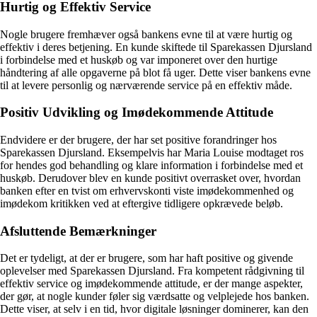
Hurtig og Effektiv Service
Nogle brugere fremhæver også bankens evne til at være hurtig og
effektiv i deres betjening. En kunde skiftede til Sparekassen Djursland
i forbindelse med et huskøb og var imponeret over den hurtige
håndtering af alle opgaverne på blot få uger. Dette viser bankens evne
til at levere personlig og nærværende service på en effektiv måde.
Positiv Udvikling og Imødekommende Attitude
Endvidere er der brugere, der har set positive forandringer hos
Sparekassen Djursland. Eksempelvis har Maria Louise modtaget ros
for hendes god behandling og klare information i forbindelse med et
huskøb. Derudover blev en kunde positivt overrasket over, hvordan
banken efter en tvist om erhvervskonti viste imødekommenhed og
imødekom kritikken ved at eftergive tidligere opkrævede beløb.
Afsluttende Bemærkninger
Det er tydeligt, at der er brugere, som har haft positive og givende
oplevelser med Sparekassen Djursland. Fra kompetent rådgivning til
effektiv service og imødekommende attitude, er der mange aspekter,
der gør, at nogle kunder føler sig værdsatte og velplejede hos banken.
Dette viser, at selv i en tid, hvor digitale løsninger dominerer, kan den