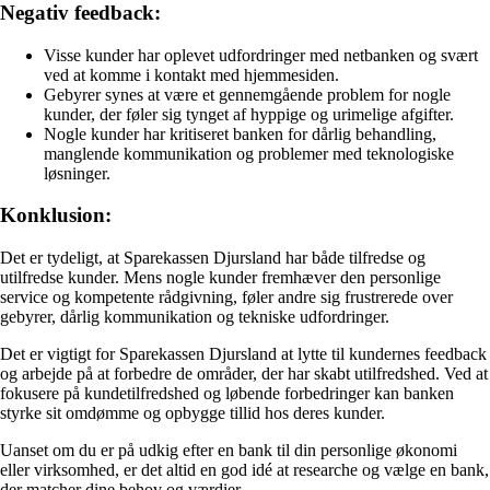
Negativ feedback:
Visse kunder har oplevet udfordringer med netbanken og svært
ved at komme i kontakt med hjemmesiden.
Gebyrer synes at være et gennemgående problem for nogle
kunder, der føler sig tynget af hyppige og urimelige afgifter.
Nogle kunder har kritiseret banken for dårlig behandling,
manglende kommunikation og problemer med teknologiske
løsninger.
Konklusion:
Det er tydeligt, at Sparekassen Djursland har både tilfredse og
utilfredse kunder. Mens nogle kunder fremhæver den personlige
service og kompetente rådgivning, føler andre sig frustrerede over
gebyrer, dårlig kommunikation og tekniske udfordringer.
Det er vigtigt for Sparekassen Djursland at lytte til kundernes feedback
og arbejde på at forbedre de områder, der har skabt utilfredshed. Ved at
fokusere på kundetilfredshed og løbende forbedringer kan banken
styrke sit omdømme og opbygge tillid hos deres kunder.
Uanset om du er på udkig efter en bank til din personlige økonomi
eller virksomhed, er det altid en god idé at researche og vælge en bank,
der matcher dine behov og værdier.