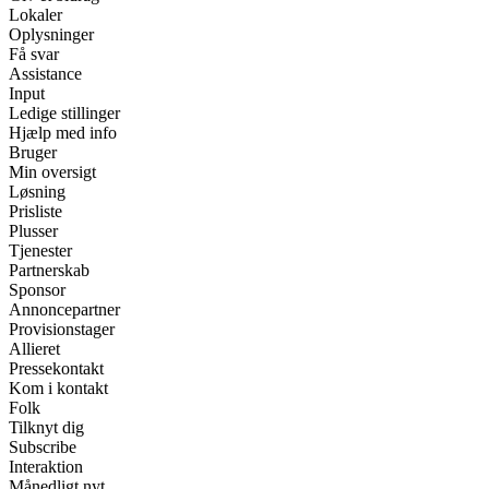
Lokaler
Oplysninger
Få svar
Assistance
Input
Ledige stillinger
Hjælp med info
Bruger
Min oversigt
Løsning
Prisliste
Plusser
Tjenester
Partnerskab
Sponsor
Annoncepartner
Provisionstager
Allieret
Pressekontakt
Kom i kontakt
Folk
Tilknyt dig
Subscribe
Interaktion
Månedligt nyt