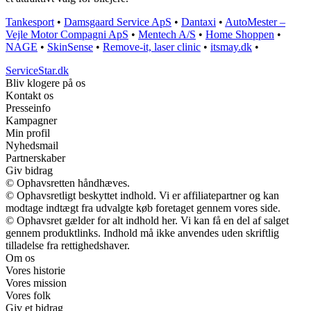
Tankesport
•
Damsgaard Service ApS
•
Dantaxi
•
AutoMester –
Vejle Motor Compagni ApS
•
Mentech A/S
•
Home Shoppen
•
NAGE
•
SkinSense
•
Remove-it, laser clinic
•
itsmay.dk
•
ServiceStar.dk
Bliv klogere på os
Kontakt os
Presseinfo
Kampagner
Min profil
Nyhedsmail
Partnerskaber
Giv bidrag
© Ophavsretten håndhæves.
© Ophavsretligt beskyttet indhold. Vi er affiliatepartner og kan
modtage indtægt fra udvalgte køb foretaget gennem vores side.
© Ophavsret gælder for alt indhold her. Vi kan få en del af salget
gennem produktlinks. Indhold må ikke anvendes uden skriftlig
tilladelse fra rettighedshaver.
Om os
Vores historie
Vores mission
Vores folk
Giv et bidrag