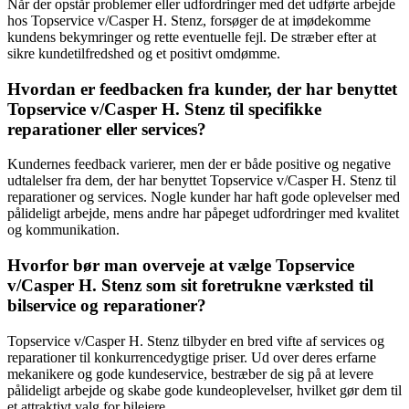
Når der opstår problemer eller udfordringer med det udførte arbejde
hos Topservice v/Casper H. Stenz, forsøger de at imødekomme
kundens bekymringer og rette eventuelle fejl. De stræber efter at
sikre kundetilfredshed og et positivt omdømme.
Hvordan er feedbacken fra kunder, der har benyttet
Topservice v/Casper H. Stenz til specifikke
reparationer eller services?
Kundernes feedback varierer, men der er både positive og negative
udtalelser fra dem, der har benyttet Topservice v/Casper H. Stenz til
reparationer og services. Nogle kunder har haft gode oplevelser med
pålideligt arbejde, mens andre har påpeget udfordringer med kvalitet
og kommunikation.
Hvorfor bør man overveje at vælge Topservice
v/Casper H. Stenz som sit foretrukne værksted til
bilservice og reparationer?
Topservice v/Casper H. Stenz tilbyder en bred vifte af services og
reparationer til konkurrencedygtige priser. Ud over deres erfarne
mekanikere og gode kundeservice, bestræber de sig på at levere
pålideligt arbejde og skabe gode kundeoplevelser, hvilket gør dem til
et attraktivt valg for bilejere.