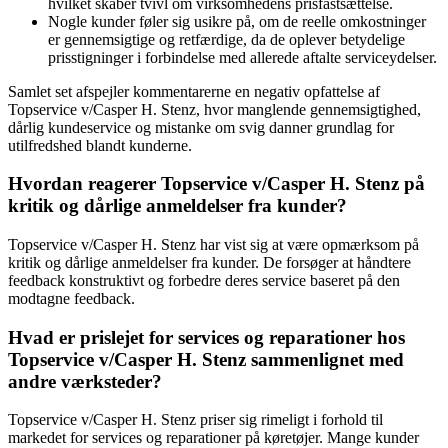
hvilket skaber tvivl om virksomhedens prisfastsættelse.
Nogle kunder føler sig usikre på, om de reelle omkostninger
er gennemsigtige og retfærdige, da de oplever betydelige
prisstigninger i forbindelse med allerede aftalte serviceydelser.
Samlet set afspejler kommentarerne en negativ opfattelse af
Topservice v/Casper H. Stenz, hvor manglende gennemsigtighed,
dårlig kundeservice og mistanke om svig danner grundlag for
utilfredshed blandt kunderne.
Hvordan reagerer Topservice v/Casper H. Stenz på
kritik og dårlige anmeldelser fra kunder?
Topservice v/Casper H. Stenz har vist sig at være opmærksom på
kritik og dårlige anmeldelser fra kunder. De forsøger at håndtere
feedback konstruktivt og forbedre deres service baseret på den
modtagne feedback.
Hvad er prislejet for services og reparationer hos
Topservice v/Casper H. Stenz sammenlignet med
andre værksteder?
Topservice v/Casper H. Stenz priser sig rimeligt i forhold til
markedet for services og reparationer på køretøjer. Mange kunder