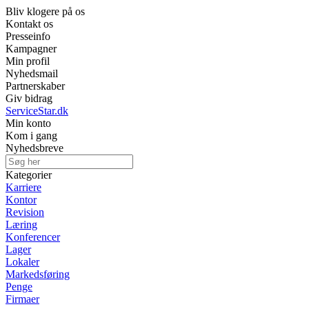
Bliv klogere på os
Kontakt os
Presseinfo
Kampagner
Min profil
Nyhedsmail
Partnerskaber
Giv bidrag
ServiceStar.dk
Min konto
Kom i gang
Nyhedsbreve
Kategorier
Karriere
Kontor
Revision
Læring
Konferencer
Lager
Lokaler
Markedsføring
Penge
Firmaer